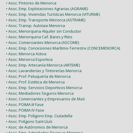
• Asoc. Pintores de Menorca
• Asoc. Emp. Explotaciones Agrarias (AGRAME)
• Asoc. Emp. Viviendas Turísticas Menorca (VITURME)
• Asoc. Emp. Transporte Menorca (ASTRAME)
• Asoc. Transp. Autotaxi Menorca
• Asoc. Menorquina Alquiler sin Conductor
• Asoc. Menorquina Caf. Bares y Rtes
• Asoc. Comerciantes Menorca (ASCOME)
• Asoc. Emp. Concesiones Marítimo-Terrestre (CONCEMENORCA)
• Asoc. Menorca Activa
• Asoc. Menorca Esportiva
• Asoc. Emp. Artesanía Menorca (ARTEME)
• Asoc. Lavanderías y Tintorerías Menorca
• Asoc. Prof. Peluquería de Menorca
• Asoc. Prof. Estética de Menorca
• Asoc. Emp. Servicios Deportivos Menorca
• Asoc. Mediadores Seguros Menorca
• Asoc. Comerciantes y Empresarios de Maó
• Asoc. POIMA III Fase
• Asoc. POIMA IV Fase
• Asoc. Emp. Polígono Emp. Ciutadella
• Asoc. Polígono Sant Lluís
• Asoc. de Autónomos de Menorca
• Asoc. Emp. Actividades Diversas Menorca