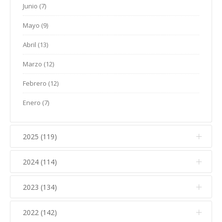
Junio (7)
Mayo (9)
Abril (13)
Marzo (12)
Febrero (12)
Enero (7)
2025 (119)
2024 (114)
Diciembre (12)
Noviembre (17)
2023 (134)
Diciembre (10)
Octubre (15)
Noviembre (14)
2022 (142)
Diciembre (11)