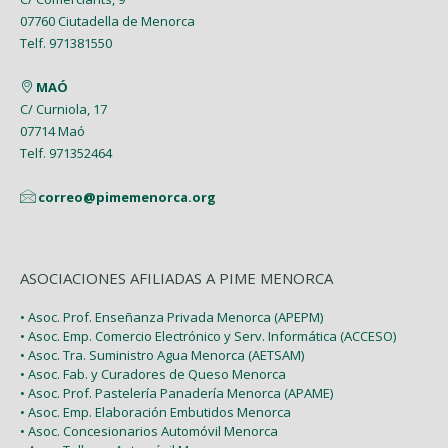
Febrero (7)
Febrero (1)
07760 Ciutadella de Menorca
Abril (4)
Enero (1)
Telf. 971381550
Enero (2)
Marzo (9)
MAÓ
Febrero (6)
C/ Curniola, 17
07714 Maó
Enero (2)
Telf. 971352464
correo@pimemenorca.org
ASOCIACIONES AFILIADAS A PIME MENORCA
• Asoc. Prof. Enseñanza Privada Menorca (APEPM)
• Asoc. Emp. Comercio Electrónico y Serv. Informática (ACCESO)
• Asoc. Tra. Suministro Agua Menorca (AETSAM)
• Asoc. Fab. y Curadores de Queso Menorca
• Asoc. Prof. Pastelería Panadería Menorca (APAME)
• Asoc. Emp. Elaboración Embutidos Menorca
• Asoc. Concesionarios Automóvil Menorca