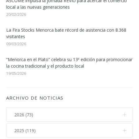
ASCOME impulsa la jornada REVIU para acercar el comercio
local a las nuevas generaciones
20/02/2026
La Fira Stocks Menorca bate récord de asistencia con 8.368
visitantes
09/03/2026
“Menorca en el Plato” celebra su 13ª edición para promocionar
la cocina tradicional y el producto local
19/05/2026
ARCHIVO DE NOTICIAS
2026 (73)
2025 (119)
Agosto (2)