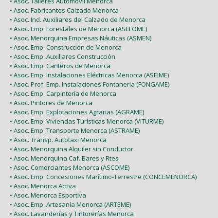
• Asoc. Talleres Automóvil Menorca
• Asoc. Fabricantes Calzado Menorca
• Asoc. Ind. Auxiliares del Calzado de Menorca
• Asoc. Emp. Forestales de Menorca (ASEFOME)
• Asoc. Menorquina Empresas Náuticas (ASMEN)
• Asoc. Emp. Construcción de Menorca
• Asoc. Emp. Auxiliares Construcción
• Asoc. Emp. Canteros de Menorca
• Asoc. Emp. Instalaciones Eléctricas Menorca (ASEIME)
• Asoc. Prof. Emp. Instalaciones Fontanería (FONGAME)
• Asoc. Emp. Carpintería de Menorca
• Asoc. Pintores de Menorca
• Asoc. Emp. Explotaciones Agrarias (AGRAME)
• Asoc. Emp. Viviendas Turísticas Menorca (VITURME)
• Asoc. Emp. Transporte Menorca (ASTRAME)
• Asoc. Transp. Autotaxi Menorca
• Asoc. Menorquina Alquiler sin Conductor
• Asoc. Menorquina Caf. Bares y Rtes
• Asoc. Comerciantes Menorca (ASCOME)
• Asoc. Emp. Concesiones Marítimo-Terrestre (CONCEMENORCA)
• Asoc. Menorca Activa
• Asoc. Menorca Esportiva
• Asoc. Emp. Artesanía Menorca (ARTEME)
• Asoc. Lavanderías y Tintorerías Menorca