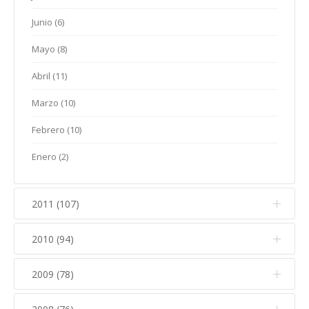
Abril (27)
Mayo (8)
Enero (8)
Junio (6)
Febrero (25)
Marzo (27)
Abril (9)
Mayo (8)
Enero (13)
Febrero (31)
Marzo (7)
Abril (11)
Enero (5)
Febrero (10)
Marzo (10)
Enero (5)
Febrero (10)
Enero (2)
2011 (107)
2010 (94)
Diciembre (14)
Noviembre (18)
2009 (78)
Diciembre (13)
Octubre (10)
Noviembre (10)