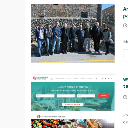
An
pa
Mo
w
ta
Pr
es