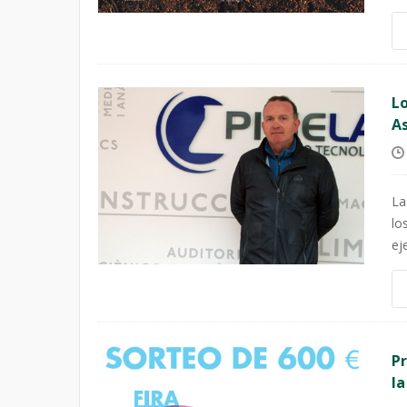
Lo
As
La
lo
eje
Pr
la