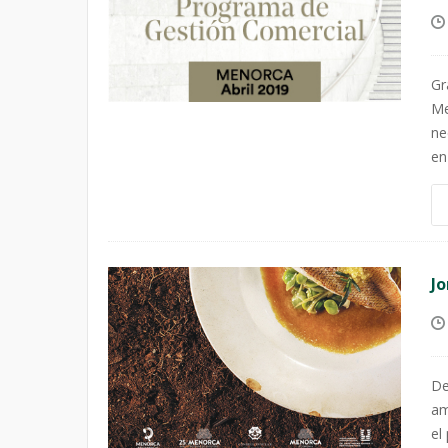
Gr
Me
ne
en
J
De
am
el