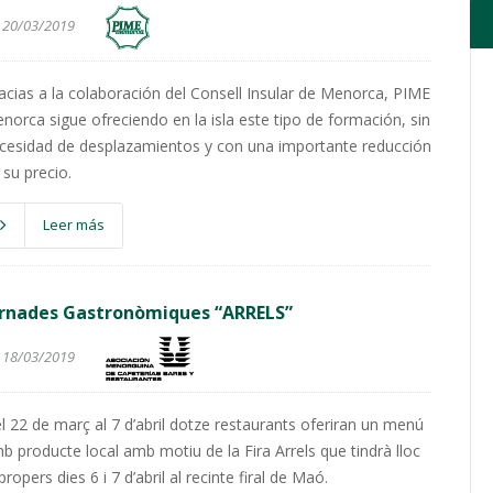
20/03/2019
acias a la colaboración del Consell Insular de Menorca, PIME
norca sigue ofreciendo en la isla este tipo de formación, sin
cesidad de desplazamientos y con una importante reducción
 su precio.
Leer más
ornades Gastronòmiques “ARRELS”
18/03/2019
l 22 de març al 7 d’abril dotze restaurants oferiran un menú
b producte local amb motiu de la Fira Arrels que tindrà lloc
 propers dies 6 i 7 d’abril al recinte firal de Maó.