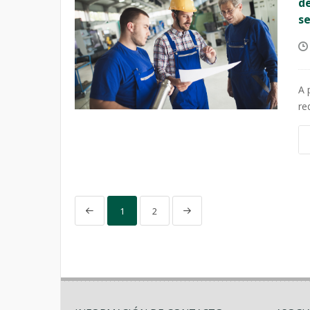
de
s
A 
re
1
2