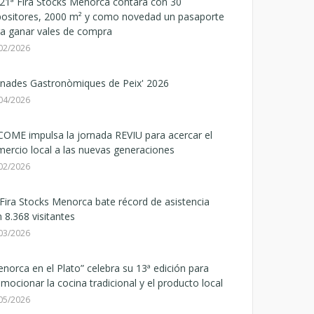
21ª Fira Stocks Menorca contará con 30
positores, 2000 m² y como novedad un pasaporte
a ganar vales de compra
02/2026
rnades Gastronòmiques de Peix' 2026
04/2026
OME impulsa la jornada REVIU para acercar el
ercio local a las nuevas generaciones
02/2026
Fira Stocks Menorca bate récord de asistencia
 8.368 visitantes
03/2026
norca en el Plato” celebra su 13ª edición para
mocionar la cocina tradicional y el producto local
05/2026