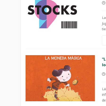
La
Ju
ti
“L
lo
La
in
de