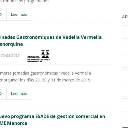
stronómicos programados.
Leer más
AR
ornades Gastronòmiques de Vedella Vermella
enorquina
22/03/2019
imeras jornadas gastronómicas “Vedella Vermella
norquina” los días 29, 30 y 31 de marzo de 2019.
Leer más
uevo programa ESADE de gestión comercial en
IME Menorca