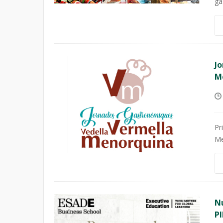
ga
J
M
Pr
Me
N
P