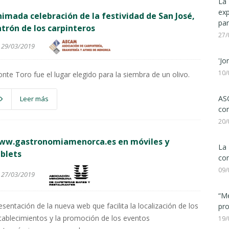
La 
ex
imada celebración de la festividad de San José,
par
trón de los carpinteros
27/
29/03/2019
'Jo
10/
nte Toro fue el lugar elegido para la siembra de un olivo.
ASC
Leer más
com
20/
ww.gastronomiamenorca.es en móviles y
La 
blets
con
09/
27/03/2019
“Me
esentación de la nueva web que facilita la localización de los
pro
tablecimientos y la promoción de los eventos
19/