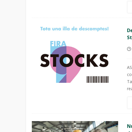
De
S
AS
co
Ta
re
Nu