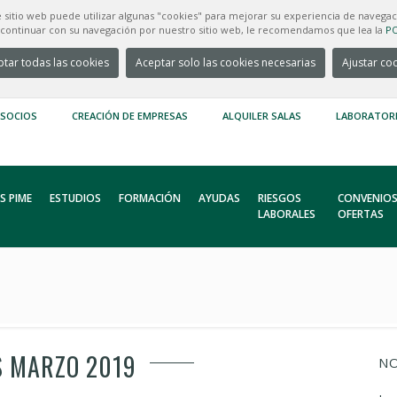
e sitio web puede utilizar algunas "cookies" para mejorar su experiencia de navegac
e continuar con su navegación por nuestro sitio web, le recomendamos que lea la
PO
tar todas las cookies
Aceptar solo las cookies necesarias
Ajustar co
 SOCIOS
CREACIÓN DE EMPRESAS
ALQUILER SALAS
LABORATOR
S PIME
ESTUDIOS
FORMACIÓN
AYUDAS
RIESGOS
CONVENIOS
LABORALES
OFERTAS
S MARZO 2019
NO