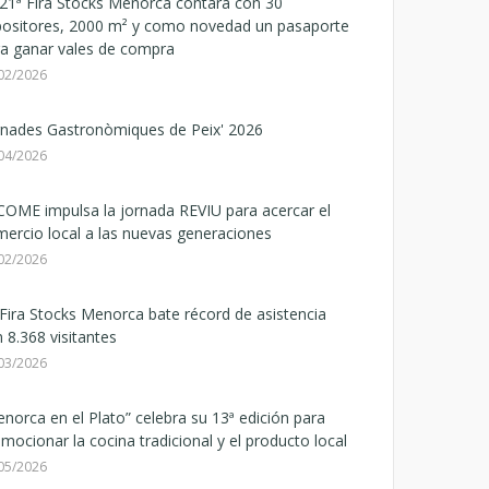
21ª Fira Stocks Menorca contará con 30
positores, 2000 m² y como novedad un pasaporte
a ganar vales de compra
02/2026
rnades Gastronòmiques de Peix' 2026
04/2026
OME impulsa la jornada REVIU para acercar el
ercio local a las nuevas generaciones
02/2026
Fira Stocks Menorca bate récord de asistencia
 8.368 visitantes
03/2026
norca en el Plato” celebra su 13ª edición para
mocionar la cocina tradicional y el producto local
05/2026