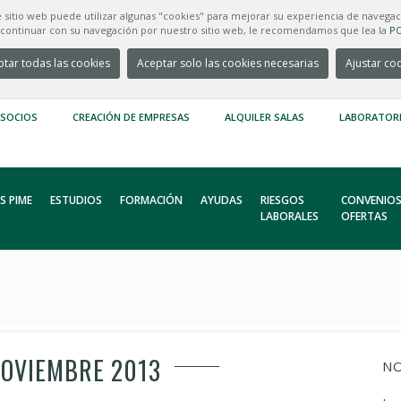
e sitio web puede utilizar algunas "cookies" para mejorar su experiencia de navegac
e continuar con su navegación por nuestro sitio web, le recomendamos que lea la
PO
tar todas las cookies
Aceptar solo las cookies necesarias
Ajustar co
 SOCIOS
CREACIÓN DE EMPRESAS
ALQUILER SALAS
LABORATOR
S PIME
ESTUDIOS
FORMACIÓN
AYUDAS
RIESGOS
CONVENIOS
LABORALES
OFERTAS
NOVIEMBRE 2013
NO