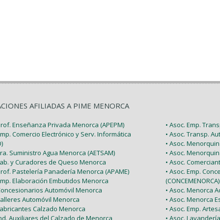
ACIONES AFILIADAS A PIME MENORCA
 Prof. Enseñanza Privada Menorca (APEPM)
• Asoc. Emp. Tran
Emp. Comercio Electrónico y Serv. Informática
• Asoc. Transp. A
)
• Asoc. Menorquin
 Tra. Suministro Agua Menorca (AETSAM)
• Asoc. Menorquin
 Fab. y Curadores de Queso Menorca
• Asoc. Comercia
 Prof. Pastelería Panadería Menorca (APAME)
• Asoc. Emp. Conc
 Emp. Elaboración Embutidos Menorca
(CONCEMENORCA)
 Concesionarios Automóvil Menorca
• Asoc. Menorca Ac
Talleres Automóvil Menorca
• Asoc. Menorca E
 Fabricantes Calzado Menorca
• Asoc. Emp. Arte
Ind. Auxiliares del Calzado de Menorca
• Asoc. Lavanderí