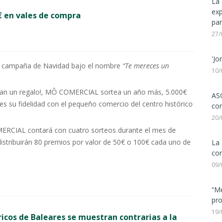
La 
ex
€ en vales de compra
par
27/
'Jo
 campaña de Navidad bajo el nombre
“Te mereces un
10/
sean un regalo!, MÔ COMERCIAL sortea un año más, 5.000€
ASC
es su fidelidad con el pequeño comercio del centro histórico
com
20/
MERCIAL contará con cuatro sorteos durante el mes de
e distribuirán 80 premios por valor de 50€ o 100€ cada uno de
La 
con
09/
“Me
pro
19/
ricos de Baleares se muestran contrarias a la