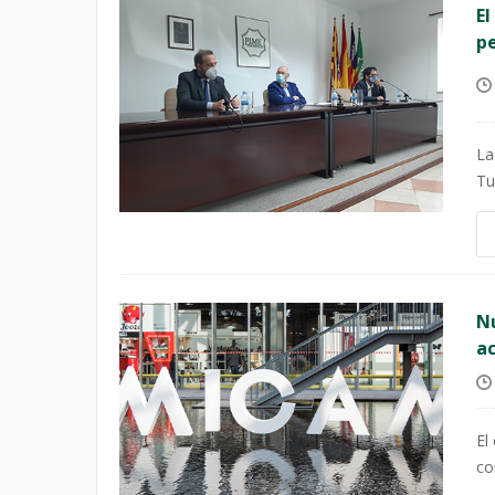
El
pe
La
Tu
Nu
ac
El
co