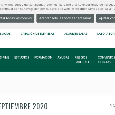
e sitio web puede utilizar algunas "cookies" para mejorar su experiencia de navegac
e continuar con su navegación por nuestro sitio web, le recomendamos que lea la
PO
tar todas las cookies
Aceptar solo las cookies necesarias
Ajustar co
 SOCIOS
CREACIÓN DE EMPRESAS
ALQUILER SALAS
LABORATOR
S PIME
ESTUDIOS
FORMACIÓN
AYUDAS
RIESGOS
CONVENIOS
LABORALES
OFERTAS
EPTIEMBRE 2020
NO