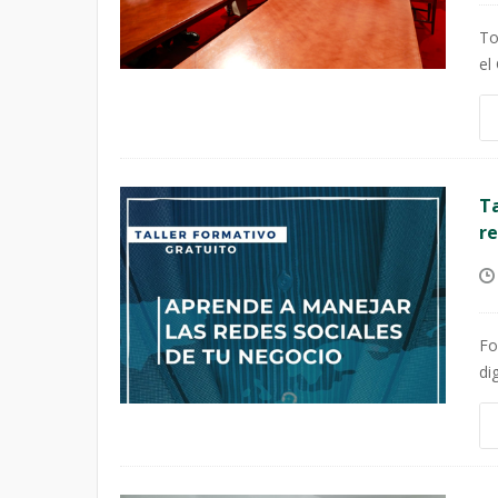
To
el
Ta
re
Fo
di