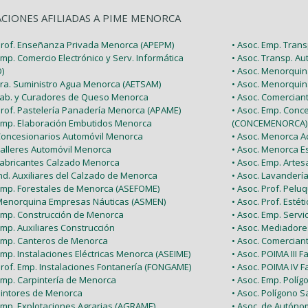
ACIONES AFILIADAS A PIME MENORCA
 Prof. Enseñanza Privada Menorca (APEPM)
• Asoc. Emp. Tran
Emp. Comercio Electrónico y Serv. Informática
• Asoc. Transp. A
)
• Asoc. Menorquin
 Tra. Suministro Agua Menorca (AETSAM)
• Asoc. Menorquin
 Fab. y Curadores de Queso Menorca
• Asoc. Comercia
 Prof. Pastelería Panadería Menorca (APAME)
• Asoc. Emp. Conc
 Emp. Elaboración Embutidos Menorca
(CONCEMENORCA)
 Concesionarios Automóvil Menorca
• Asoc. Menorca Ac
Talleres Automóvil Menorca
• Asoc. Menorca E
 Fabricantes Calzado Menorca
• Asoc. Emp. Arte
Ind. Auxiliares del Calzado de Menorca
• Asoc. Lavanderí
 Emp. Forestales de Menorca (ASEFOME)
• Asoc. Prof. Pel
 Menorquina Empresas Náuticas (ASMEN)
• Asoc. Prof. Esté
 Emp. Construcción de Menorca
• Asoc. Emp. Serv
Emp. Auxiliares Construcción
• Asoc. Mediador
 Emp. Canteros de Menorca
• Asoc. Comercian
Emp. Instalaciones Eléctricas Menorca (ASEIME)
• Asoc. POIMA III F
Prof. Emp. Instalaciones Fontanería (FONGAME)
• Asoc. POIMA IV F
 Emp. Carpintería de Menorca
• Asoc. Emp. Políg
 Pintores de Menorca
• Asoc. Polígono Sa
 Emp. Explotaciones Agrarias (AGRAME)
• Asoc. de Autón