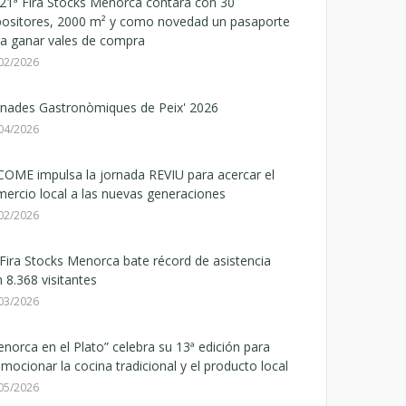
21ª Fira Stocks Menorca contará con 30
positores, 2000 m² y como novedad un pasaporte
a ganar vales de compra
02/2026
rnades Gastronòmiques de Peix' 2026
04/2026
OME impulsa la jornada REVIU para acercar el
ercio local a las nuevas generaciones
02/2026
Fira Stocks Menorca bate récord de asistencia
 8.368 visitantes
03/2026
norca en el Plato” celebra su 13ª edición para
mocionar la cocina tradicional y el producto local
05/2026