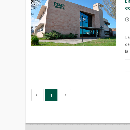
ER
e
La
de
la
1