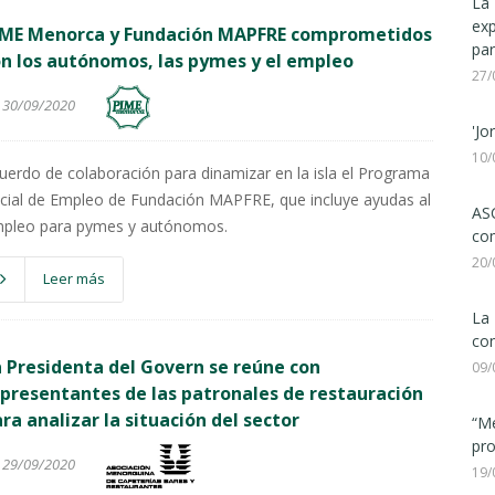
La 
ex
IME Menorca y Fundación MAPFRE comprometidos
par
n los autónomos, las pymes y el empleo
27/
30/09/2020
'Jo
10/
uerdo de colaboración para dinamizar en la isla el Programa
cial de Empleo de Fundación MAPFRE, que incluye ayudas al
ASC
pleo para pymes y autónomos.
com
20/
Leer más
La 
con
 Presidenta del Govern se reúne con
09/
presentantes de las patronales de restauración
ra analizar la situación del sector
“Me
pro
29/09/2020
19/