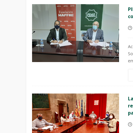
P
co
Ac
So
em
La
re
pa