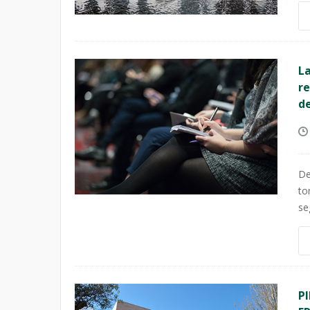
L
re
de
De
to
se
PI