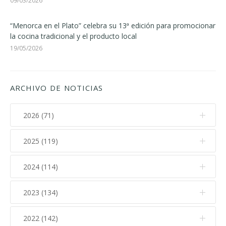
09/03/2026
“Menorca en el Plato” celebra su 13ª edición para promocionar
la cocina tradicional y el producto local
19/05/2026
ARCHIVO DE NOTICIAS
2026 (71)
2025 (119)
Julio (11)
Junio (7)
2024 (114)
Diciembre (12)
Mayo (9)
Noviembre (17)
2023 (134)
Diciembre (10)
Abril (13)
Octubre (15)
Noviembre (14)
2022 (142)
Diciembre (11)
Marzo (12)