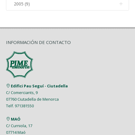
Noviembre (4)
2005 (9)
Diciembre (6)
Octubre (14)
Noviembre (4)
Diciembre (5)
Septiembre (8)
Octubre (12)
Noviembre (4)
Julio (3)
Septiembre (3)
INFORMACIÓN DE CONTACTO
Junio (2)
Agosto (5)
Mayo (5)
Julio (2)
Abril (8)
Junio (8)
Marzo (5)
Edifici Pau Seguí - Ciutadella
Mayo (7)
C/ Comerciants, 9
Febrero (1)
07760 Ciutadella de Menorca
Abril (4)
Telf. 971381550
Enero (2)
Marzo (9)
MAÓ
Febrero (6)
C/ Curniola, 17
07714 Maó