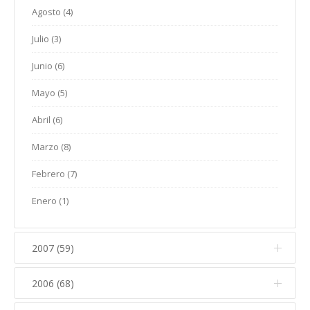
Julio (2)
Marzo (10)
Agosto (4)
Abril (6)
Mayo (10)
Enero (5)
Junio (3)
Febrero (10)
Julio (3)
Marzo (9)
Abril (6)
Mayo (7)
Enero (2)
Junio (6)
Febrero (4)
Marzo (9)
Abril (7)
Mayo (5)
Enero (8)
Febrero (6)
Marzo (9)
Abril (6)
Enero (7)
Febrero (4)
Marzo (8)
Enero (9)
Febrero (7)
Enero (1)
2007 (59)
2006 (68)
Diciembre (7)