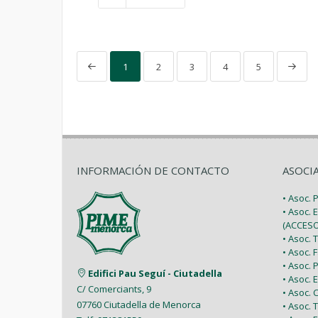
1
2
3
4
5
INFORMACIÓN DE CONTACTO
ASOCI
• Asoc.
• Asoc. 
(ACCESO
• Asoc.
• Asoc.
• Asoc.
Edifici Pau Seguí - Ciutadella
• Asoc.
C/ Comerciants, 9
• Asoc.
07760 Ciutadella de Menorca
• Asoc. 