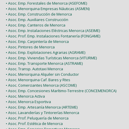
• Asoc. Emp. Forestales de Menorca (ASEFOME)
• Asoc. Menorquina Empresas Náuticas (ASMEN)
• Asoc. Emp. Construcción de Menorca
• Asoc. Emp. Auxiliares Construcción
• Asoc. Emp. Canteros de Menorca
• Asoc. Emp. Instalaciones Eléctricas Menorca (ASEIME)
• Asoc. Prof. Emp. Instalaciones Fontanería (FONGAME)
• Asoc. Emp. Carpintería de Menorca
• Asoc. Pintores de Menorca
• Asoc. Emp. Explotaciones Agrarias (AGRAME)
• Asoc. Emp. Viviendas Turísticas Menorca (VITURME)
• Asoc. Emp. Transporte Menorca (ASTRAME)
• Asoc. Transp. Autotaxi Menorca
• Asoc. Menorquina Alquiler sin Conductor
• Asoc. Menorquina Caf. Bares y Rtes
• Asoc. Comerciantes Menorca (ASCOME)
• Asoc. Emp. Concesiones Marítimo-Terrestre (CONCEMENORCA)
• Asoc. Menorca Activa
• Asoc. Menorca Esportiva
• Asoc. Emp. Artesanía Menorca (ARTEME)
• Asoc. Lavanderías y Tintorerías Menorca
• Asoc. Prof. Peluquería de Menorca
• Asoc. Prof. Estética de Menorca