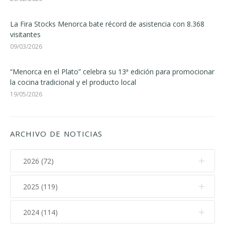
La Fira Stocks Menorca bate récord de asistencia con 8.368
visitantes
09/03/2026
“Menorca en el Plato” celebra su 13ª edición para promocionar
la cocina tradicional y el producto local
19/05/2026
ARCHIVO DE NOTICIAS
2026 (72)
2025 (119)
Agosto (1)
Julio (11)
2024 (114)
Diciembre (12)