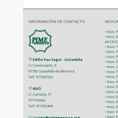
INFORMACIÓN DE CONTACTO
ASOCI
• Asoc.
• Asoc. 
(ACCESO
• Asoc.
• Asoc.
• Asoc.
Edifici Pau Seguí - Ciutadella
• Asoc.
C/ Comerciants, 9
• Asoc.
07760 Ciutadella de Menorca
• Asoc. 
• Asoc.
Telf. 971381550
• Asoc. 
• Asoc.
MAÓ
• Asoc.
C/ Curniola, 17
• Asoc.
07714 Maó
• Asoc. 
Telf. 971352464
• Asoc.
• Asoc. 
• Asoc. 
correo@pimemenorca.org