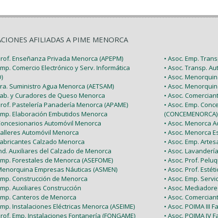
ACIONES AFILIADAS A PIME MENORCA
 Prof. Enseñanza Privada Menorca (APEPM)
• Asoc. Emp. Tran
Emp. Comercio Electrónico y Serv. Informática
• Asoc. Transp. A
)
• Asoc. Menorquin
 Tra. Suministro Agua Menorca (AETSAM)
• Asoc. Menorquin
 Fab. y Curadores de Queso Menorca
• Asoc. Comercia
 Prof. Pastelería Panadería Menorca (APAME)
• Asoc. Emp. Conc
 Emp. Elaboración Embutidos Menorca
(CONCEMENORCA)
 Concesionarios Automóvil Menorca
• Asoc. Menorca Ac
Talleres Automóvil Menorca
• Asoc. Menorca E
 Fabricantes Calzado Menorca
• Asoc. Emp. Arte
Ind. Auxiliares del Calzado de Menorca
• Asoc. Lavanderí
 Emp. Forestales de Menorca (ASEFOME)
• Asoc. Prof. Pel
 Menorquina Empresas Náuticas (ASMEN)
• Asoc. Prof. Esté
 Emp. Construcción de Menorca
• Asoc. Emp. Serv
Emp. Auxiliares Construcción
• Asoc. Mediador
 Emp. Canteros de Menorca
• Asoc. Comercian
Emp. Instalaciones Eléctricas Menorca (ASEIME)
• Asoc. POIMA III F
Prof. Emp. Instalaciones Fontanería (FONGAME)
• Asoc. POIMA IV F