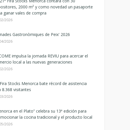
21ª Fira Stocks Menorca contará con 30
positores, 2000 m² y como novedad un pasaporte
a ganar vales de compra
02/2026
rnades Gastronòmiques de Peix' 2026
04/2026
OME impulsa la jornada REVIU para acercar el
ercio local a las nuevas generaciones
02/2026
Fira Stocks Menorca bate récord de asistencia
 8.368 visitantes
03/2026
norca en el Plato” celebra su 13ª edición para
mocionar la cocina tradicional y el producto local
05/2026