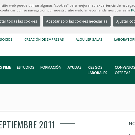
e sitio web puede utilizar algunas "cookies" para mejorar su experiencia de navegac
e continuar con su navegación por nuestro sitio web, le recomendamos que lea la
PO
tar todas las cookies
Aceptar solo las cookies necesarias
Ajustar co
 SOCIOS
CREACIÓN DE EMPRESAS
ALQUILER SALAS
LABORATOR
S PIME
ESTUDIOS
FORMACIÓN
AYUDAS
RIESGOS
CONVENIOS
LABORALES
OFERTAS
EPTIEMBRE 2011
NO