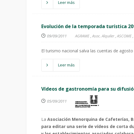
Leer más
Evolución de la temporada turística 20
09/09/2011
AGRAME
,
Asoc. Alquiler
,
ASCOME
El turismo nacional salva las cuentas de agosto
Leer más
Vídeos de gastronomía para su difusió
05/09/2011
La
Asociación Menorquina de Cafeterías, B
para editar una serie de vídeos de corta 
y los establecimientos asociados colabor