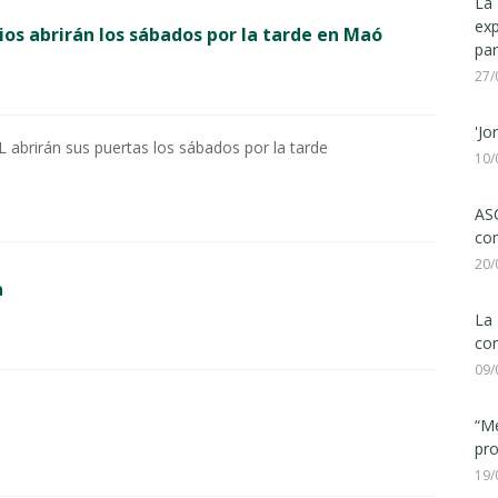
La 
ex
cios abrirán los sábados por la tarde en Maó
par
27/
'Jo
brirán sus puertas los sábados por la tarde
10/
ASC
com
20/
a
La 
con
09/
“Me
pro
19/