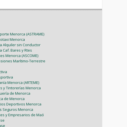
sporte Menorca (ASTRAME)
utotaxi Menorca
a Alquiler sin Conductor
a Caf. Bares y Rtes
ntes Menorca (ASCOME)
esiones Marítimo-Terrestre
tiva
sportiva
sanía Menorca (ARTEME)
as y Tintorerías Menorca
uquería de Menorca
tica de Menorca
icios Deportivos Menorca
es Seguros Menorca
tes y Empresarios de Maó
ase
ase