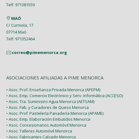
Enero (1)
Telf. 971381550
Enero (2)
Marzo (9)
MAÓ
Febrero (6)
C/ Curniola, 17
07714 Maó
Enero (2)
Telf. 971352464
correo@pimemenorca.org
ASOCIACIONES AFILIADAS A PIME MENORCA
• Asoc. Prof. Enseñanza Privada Menorca (APEPM)
• Asoc. Emp. Comercio Electrónico y Serv. Informática (ACCESO)
• Asoc. Tra. Suministro Agua Menorca (AETSAM)
• Asoc. Fab. y Curadores de Queso Menorca
• Asoc. Prof. Pastelería Panadería Menorca (APAME)
• Asoc. Emp. Elaboración Embutidos Menorca
• Asoc. Concesionarios Automóvil Menorca
• Asoc. Talleres Automóvil Menorca
• Asoc. Fabricantes Calzado Menorca