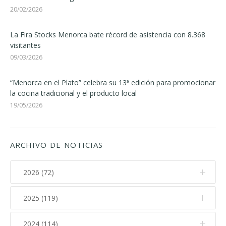
20/02/2026
La Fira Stocks Menorca bate récord de asistencia con 8.368
visitantes
09/03/2026
“Menorca en el Plato” celebra su 13ª edición para promocionar
la cocina tradicional y el producto local
19/05/2026
ARCHIVO DE NOTICIAS
2026 (72)
2025 (119)
Agosto (1)
Julio (11)
2024 (114)