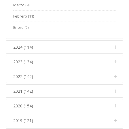
Marzo (9)
Febrero (11)
Enero (5)
2024 (114)
2023 (134)
Diciembre (10)
Noviembre (14)
2022 (142)
Diciembre (11)
Octubre (16)
Noviembre (12)
2021 (142)
Diciembre (15)
Septiembre (7)
Octubre (17)
Noviembre (15)
2020 (154)
Diciembre (6)
Agosto (7)
Septiembre (10)
Octubre (6)
Noviembre (16)
Julio (5)
2019 (121)
Diciembre (8)
Agosto (6)
Septiembre (8)