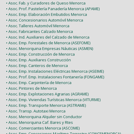
• Asoc. Fab. y Curadores de Queso Menorca
• Asoc. Prof. Pastelería Panadería Menorca (APAME)
• Asoc. Emp. Elaboración Embutidos Menorca
• Asoc. Concesionarios Automóvil Menorca
• Asoc. Talleres Automóvil Menorca
• Asoc. Fabricantes Calzado Menorca
• Asoc. Ind. Auxiliares del Calzado de Menorca
• Asoc. Emp. Forestales de Menorca (ASEFOME)
• Asoc. Menorquina Empresas Náuticas (ASMEN)
• Asoc. Emp. Construcción de Menorca
• Asoc. Emp. Auxiliares Construcción
• Asoc. Emp. Canteros de Menorca
• Asoc. Emp. Instalaciones Eléctricas Menorca (ASEIME)
• Asoc. Prof. Emp. Instalaciones Fontanería (FONGAME)
• Asoc. Emp. Carpintería de Menorca
• Asoc. Pintores de Menorca
• Asoc. Emp. Explotaciones Agrarias (AGRAME)
• Asoc. Emp. Viviendas Turísticas Menorca (VITURME)
• Asoc. Emp. Transporte Menorca (ASTRAME)
• Asoc. Transp. Autotaxi Menorca
• Asoc. Menorquina Alquiler sin Conductor
• Asoc. Menorquina Caf. Bares y Rtes
• Asoc. Comerciantes Menorca (ASCOME)
• Asoc. Emp. Concesiones Marítimo-Terrestre (CONCEMENORCA)