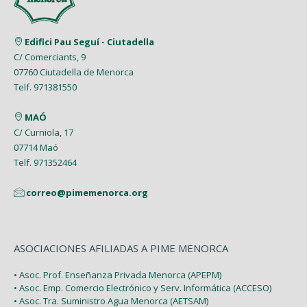
Abril (6)
Abril (8)
Enero (7)
Junio (8)
Febrero (4)
Marzo (8)
Marzo (5)
Edifici Pau Seguí - Ciutadella
Mayo (7)
Enero (9)
C/ Comerciants, 9
Febrero (7)
Febrero (1)
07760 Ciutadella de Menorca
Abril (4)
Enero (1)
Telf. 971381550
Enero (2)
Marzo (9)
MAÓ
Febrero (6)
C/ Curniola, 17
07714 Maó
Enero (2)
Telf. 971352464
correo@pimemenorca.org
ASOCIACIONES AFILIADAS A PIME MENORCA
• Asoc. Prof. Enseñanza Privada Menorca (APEPM)
• Asoc. Emp. Comercio Electrónico y Serv. Informática (ACCESO)
• Asoc. Tra. Suministro Agua Menorca (AETSAM)