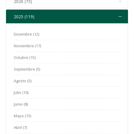
2026 (73)
2025 (119)
Agosto (2)
Julio (11)
Diciembre (12)
Junio (7)
Noviembre (17)
Mayo (9)
Octubre (15)
Abril (13)
Septiembre (5)
Marzo (12)
Agosto (5)
Febrero (12)
Julio (10)
Enero (7)
Junio (8)
Mayo (15)
Abril (7)