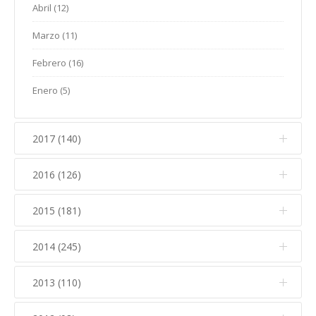
Abril (12)
Enero (12)
Febrero (14)
Marzo (11)
Enero (2)
Febrero (16)
Enero (5)
2017 (140)
2016 (126)
Diciembre (6)
Noviembre (11)
2015 (181)
Diciembre (7)
Octubre (19)
Noviembre (14)
2014 (245)
Diciembre (13)
Septiembre (8)
Octubre (13)
Noviembre (19)
2013 (110)
Diciembre (20)
Agosto (2)
Septiembre (5)
Octubre (20)
Noviembre (26)