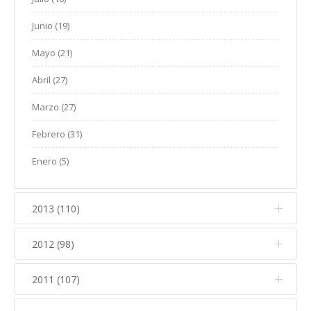
Marzo (22)
Abril (14)
Mayo (15)
Enero (5)
Junio (19)
Febrero (16)
Marzo (11)
Abril (19)
Mayo (21)
Enero (14)
Febrero (16)
Marzo (19)
Abril (27)
Enero (8)
Febrero (25)
Marzo (27)
Enero (13)
Febrero (31)
Enero (5)
2013 (110)
2012 (98)
Diciembre (21)
Noviembre (8)
2011 (107)
Diciembre (14)
Octubre (20)