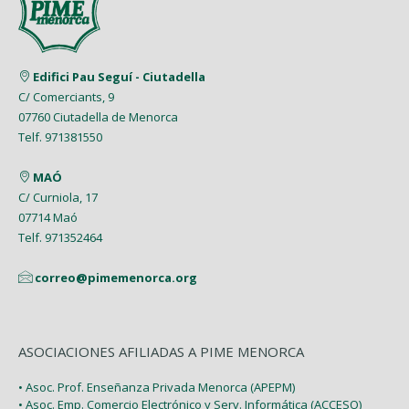
Mayo (5)
Febrero (6)
Julio (2)
Marzo (9)
Abril (6)
Abril (8)
Enero (7)
Junio (8)
Febrero (4)
Marzo (8)
Marzo (5)
Edifici Pau Seguí - Ciutadella
Mayo (7)
Enero (9)
C/ Comerciants, 9
Febrero (7)
Febrero (1)
07760 Ciutadella de Menorca
Abril (4)
Enero (1)
Telf. 971381550
Enero (2)
Marzo (9)
MAÓ
Febrero (6)
C/ Curniola, 17
07714 Maó
Enero (2)
Telf. 971352464
correo@pimemenorca.org
ASOCIACIONES AFILIADAS A PIME MENORCA
• Asoc. Prof. Enseñanza Privada Menorca (APEPM)
• Asoc. Emp. Comercio Electrónico y Serv. Informática (ACCESO)