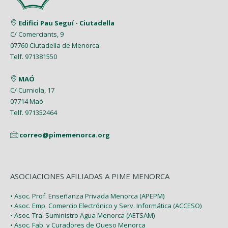
Abril (8)
Junio (8)
Marzo (8)
Marzo (5)
Edifici Pau Seguí - Ciutadella
Mayo (7)
C/ Comerciants, 9
Febrero (7)
Febrero (1)
07760 Ciutadella de Menorca
Abril (4)
Enero (1)
Telf. 971381550
Enero (2)
Marzo (9)
MAÓ
Febrero (6)
C/ Curniola, 17
07714 Maó
Enero (2)
Telf. 971352464
correo@pimemenorca.org
ASOCIACIONES AFILIADAS A PIME MENORCA
• Asoc. Prof. Enseñanza Privada Menorca (APEPM)
• Asoc. Emp. Comercio Electrónico y Serv. Informática (ACCESO)
• Asoc. Tra. Suministro Agua Menorca (AETSAM)
• Asoc. Fab. y Curadores de Queso Menorca