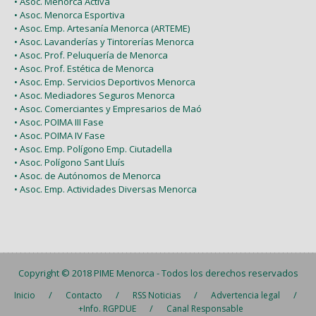
• Asoc. Menorca Activa
• Asoc. Menorca Esportiva
• Asoc. Emp. Artesanía Menorca (ARTEME)
• Asoc. Lavanderías y Tintorerías Menorca
• Asoc. Prof. Peluquería de Menorca
• Asoc. Prof. Estética de Menorca
• Asoc. Emp. Servicios Deportivos Menorca
• Asoc. Mediadores Seguros Menorca
• Asoc. Comerciantes y Empresarios de Maó
• Asoc. POIMA III Fase
• Asoc. POIMA IV Fase
• Asoc. Emp. Polígono Emp. Ciutadella
• Asoc. Polígono Sant Lluís
• Asoc. de Autónomos de Menorca
• Asoc. Emp. Actividades Diversas Menorca
Copyright © 2018
PIME Menorca
- Todos los derechos reservados
/
/
/
/
Inicio
Contacto
RSS Noticias
Advertencia legal
/
+Info. RGPDUE
Canal Responsable