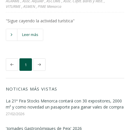
AGRAME
,
Asoc. Alquiler
,
ASCOME
,
Asoc. Cafet. Bares y Rest.
,
VITURME
,
ASMEN
,
PIME Menorca
"Sigue cayendo la actividad turística"
Leer más
1
NOTICIAS MÁS VISTAS
La 21ª Fira Stocks Menorca contará con 30 expositores, 2000
m² y como novedad un pasaporte para ganar vales de compra
27/02/2026
'Jornades Gastronòmiques de Peix' 2026