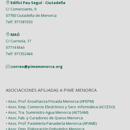
Marzo (5)
Edifici Pau Seguí - Ciutadella
Mayo (7)
Enero (9)
C/ Comerciants, 9
Febrero (7)
Febrero (1)
07760 Ciutadella de Menorca
Abril (4)
Enero (1)
Telf. 971381550
Enero (2)
Marzo (9)
MAÓ
Febrero (6)
C/ Curniola, 17
07714 Maó
Enero (2)
Telf. 971352464
correo@pimemenorca.org
ASOCIACIONES AFILIADAS A PIME MENORCA
• Asoc. Prof. Enseñanza Privada Menorca (APEPM)
• Asoc. Emp. Comercio Electrónico y Serv. Informática (ACCESO)
• Asoc. Tra. Suministro Agua Menorca (AETSAM)
• Asoc. Fab. y Curadores de Queso Menorca
• Asoc. Prof. Pastelería Panadería Menorca (APAME)
• Asoc. Emp. Elaboración Embutidos Menorca