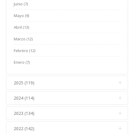
Junio (7)
Mayo (9)
Abril (13)
Marzo (12)
Febrero (12)
Enero (7)
2025 (119)
2024 (114)
Diciembre (12)
Noviembre (17)
2023 (134)
Diciembre (10)
Octubre (15)
Noviembre (14)
2022 (142)
Diciembre (11)