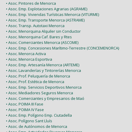
• Asoc. Pintores de Menorca
• Asoc. Emp. Explotaciones Agrarias (AGRAME)
• Asoc. Emp. Viviendas Turísticas Menorca (VITURME)
• Asoc. Emp. Transporte Menorca (ASTRAME)
• Asoc. Transp. Autotaxi Menorca
• Asoc. Menorquina Alquiler sin Conductor
• Asoc. Menorquina Caf. Bares y Rtes
• Asoc. Comerciantes Menorca (ASCOME)
• Asoc. Emp. Concesiones Marítimo-Terrestre (CONCEMENORCA)
• Asoc. Menorca Activa
• Asoc. Menorca Esportiva
• Asoc. Emp. Artesanía Menorca (ARTEME)
• Asoc. Lavanderías y Tintorerías Menorca
• Asoc. Prof. Peluquería de Menorca
• Asoc. Prof. Estética de Menorca
• Asoc. Emp. Servicios Deportivos Menorca
• Asoc. Mediadores Seguros Menorca
• Asoc. Comerciantes y Empresarios de Maó
• Asoc. POIMA III Fase
• Asoc. POIMA IV Fase
• Asoc. Emp. Polígono Emp. Ciutadella
• Asoc. Polígono Sant Lluís
• Asoc. de Autónomos de Menorca
• Asoc. Emp. Actividades Diversas Menorca