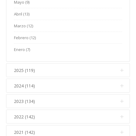
Mayo (9)
Abril (13)
Marzo (12)
Febrero (12)
Enero (7)
2025 (119)
2024 (114)
Diciembre (12)
Noviembre (17)
2023 (134)
Diciembre (10)
Octubre (15)
Noviembre (14)
2022 (142)
Diciembre (11)
Septiembre (5)
Octubre (16)
Noviembre (12)
2021 (142)
Diciembre (15)
Agosto (5)