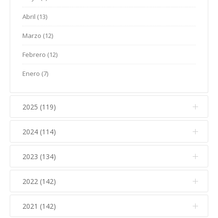
Abril (13)
Marzo (12)
Febrero (12)
Enero (7)
2025 (119)
2024 (114)
Diciembre (12)
Noviembre (17)
2023 (134)
Diciembre (10)
Octubre (15)
Noviembre (14)
2022 (142)
Diciembre (11)
Septiembre (5)
Octubre (16)
Noviembre (12)
2021 (142)
Diciembre (15)
Agosto (5)
Septiembre (7)