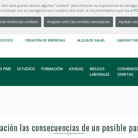
e sitio web puede utilizar algunas "cookies" para mejorar su experiencia de navegac
e continuar con su navegación por nuestro sitio web, le recomendamos que lea la
PO
tar todas las cookies
Aceptar solo las cookies necesarias
Ajustar co
 SOCIOS
CREACIÓN DE EMPRESAS
ALQUILER SALAS
LABORATOR
S PIME
ESTUDIOS
FORMACIÓN
AYUDAS
RIESGOS
CONVENIOS
LABORALES
OFERTAS
ción las consecuencias de un posible pa