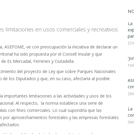
NO
La 
es limitaciones en usos comerciales y recreativos
ex
par
27/
, ASEFOME, ve con preocupación la iniciativa de declarar un
itorial ha sido propuesta por el Consell Insular y que
'Jo
de Es Mercadal, Ferreries y Ciutadella.
10/
nocimiento del proyecto de Ley que sobre Parques Nacionales
 de los Diputados y que, en su caso, afectaría al posible
ASC
com
20/
a importantes limitaciones a las actividades y usos de los
cional. Al respecto,
la norma establece una serie de
La 
 talas con fines comerciales. Lo cual supondría que las
con
sos por aprovechamientos forestales y las empresas forestales
09/
s afectados