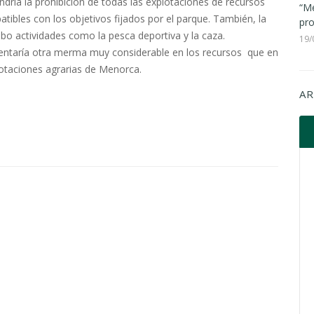
dría la prohibición de todas las explotaciones de recursos
“Me
tibles con los objetivos fijados por el parque. También, la
pro
abo actividades como la pesca deportiva y la caza.
19/
sentaría otra merma muy considerable en los recursos
que en
lotaciones agrarias de Menorca.
AR