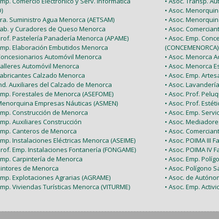
Emp. Comercio Electrónico y Serv. Informática
• Asoc. Transp. A
)
• Asoc. Menorquin
 Tra. Suministro Agua Menorca (AETSAM)
• Asoc. Menorquin
 Fab. y Curadores de Queso Menorca
• Asoc. Comercia
 Prof. Pastelería Panadería Menorca (APAME)
• Asoc. Emp. Conc
 Emp. Elaboración Embutidos Menorca
(CONCEMENORCA)
 Concesionarios Automóvil Menorca
• Asoc. Menorca Ac
Talleres Automóvil Menorca
• Asoc. Menorca E
 Fabricantes Calzado Menorca
• Asoc. Emp. Arte
Ind. Auxiliares del Calzado de Menorca
• Asoc. Lavanderí
 Emp. Forestales de Menorca (ASEFOME)
• Asoc. Prof. Pel
 Menorquina Empresas Náuticas (ASMEN)
• Asoc. Prof. Esté
 Emp. Construcción de Menorca
• Asoc. Emp. Serv
Emp. Auxiliares Construcción
• Asoc. Mediador
 Emp. Canteros de Menorca
• Asoc. Comercian
Emp. Instalaciones Eléctricas Menorca (ASEIME)
• Asoc. POIMA III F
Prof. Emp. Instalaciones Fontanería (FONGAME)
• Asoc. POIMA IV F
 Emp. Carpintería de Menorca
• Asoc. Emp. Políg
 Pintores de Menorca
• Asoc. Polígono Sa
 Emp. Explotaciones Agrarias (AGRAME)
• Asoc. de Autón
Emp. Viviendas Turísticas Menorca (VITURME)
• Asoc. Emp. Acti