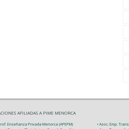
ACIONES AFILIADAS A PIME MENORCA
 Prof. Enseñanza Privada Menorca (APEPM)
• Asoc. Emp. Tran