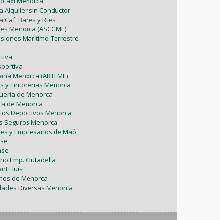
utotaxi Menorca
Mayo (5)
Febrero (6)
Julio (2)
a Alquiler sin Conductor
Marzo (9)
Abril (6)
a Caf. Bares y Rtes
Abril (8)
Enero (7)
Junio (8)
ntes Menorca (ASCOME)
Febrero (4)
Marzo (8)
esiones Marítimo-Terrestre
Marzo (5)
Mayo (7)
Enero (9)
Febrero (7)
tiva
Febrero (1)
sportiva
Abril (4)
Enero (1)
sanía Menorca (ARTEME)
Enero (2)
as y Tintorerías Menorca
Marzo (9)
uquería de Menorca
tica de Menorca
Febrero (6)
icios Deportivos Menorca
es Seguros Menorca
Enero (2)
tes y Empresarios de Maó
ase
ase
ono Emp. Ciutadella
nt Lluís
omos de Menorca
vidades Diversas Menorca