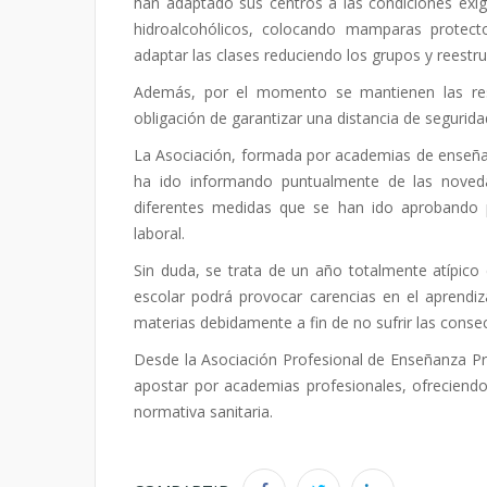
han adaptado sus centros a las condiciones exig
hidroalcohólicos, colocando mamparas protect
adaptar las clases reduciendo los grupos y reestru
Además, por el momento se mantienen las rest
obligación de garantizar una distancia de segurid
La Asociación, formada por academias de enseñan
ha ido informando puntualmente de las noveda
diferentes medidas que se han ido aprobando po
laboral.
Sin duda, se trata de un año totalmente atípico e
escolar podrá provocar carencias en el aprendiza
materias debidamente a fin de no sufrir las conse
Desde la Asociación Profesional de Enseñanza Pr
apostar por academias profesionales, ofreciendo
normativa sanitaria.