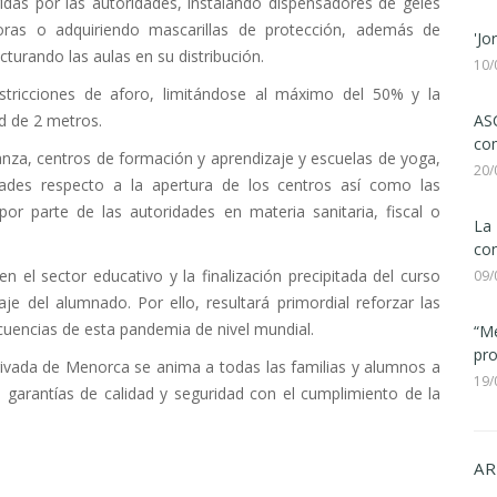
idas por las autoridades, instalando dispensadores de geles
oras o adquiriendo mascarillas de protección, además de
'Jo
cturando las aulas en su distribución.
10/
ricciones de aforo, limitándose al máximo del 50% y la
ASC
ad de 2 metros.
com
za, centros de formación y aprendizaje y escuelas de yoga,
20/
des respecto a la apertura de los centros así como las
r parte de las autoridades en materia sanitaria, fiscal o
La 
con
n el sector educativo y la finalización precipitada del curso
09/
je del alumnado. Por ello, resultará primordial reforzar las
cuencias de esta pandemia de nivel mundial.
“Me
pro
ivada de Menorca se anima a todas las familias y alumnos a
19/
 garantías de calidad y seguridad con el cumplimiento de la
AR