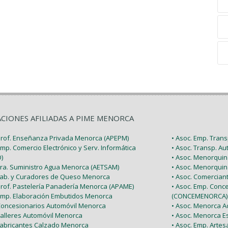
ACIONES AFILIADAS A PIME MENORCA
 Prof. Enseñanza Privada Menorca (APEPM)
• Asoc. Emp. Tran
Emp. Comercio Electrónico y Serv. Informática
• Asoc. Transp. A
)
• Asoc. Menorquin
 Tra. Suministro Agua Menorca (AETSAM)
• Asoc. Menorquin
 Fab. y Curadores de Queso Menorca
• Asoc. Comercia
 Prof. Pastelería Panadería Menorca (APAME)
• Asoc. Emp. Conc
 Emp. Elaboración Embutidos Menorca
(CONCEMENORCA)
 Concesionarios Automóvil Menorca
• Asoc. Menorca Ac
Talleres Automóvil Menorca
• Asoc. Menorca E
 Fabricantes Calzado Menorca
• Asoc. Emp. Arte