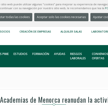
e sitio web puede utilizar algunas "cookies" para mejorar su experiencia de navegac
e continuar con su navegación por nuestro sitio web, le recomendamos que lea la
PO
tar todas las cookies
Aceptar solo las cookies necesarias
Ajustar co
 SOCIOS
CREACIÓN DE EMPRESAS
ALQUILER SALAS
LABORATOR
S PIME
ESTUDIOS
FORMACIÓN
AYUDAS
RIESGOS
CONVENIOS
LABORALES
OFERTAS
 Academias de Menorca reanudan la activ