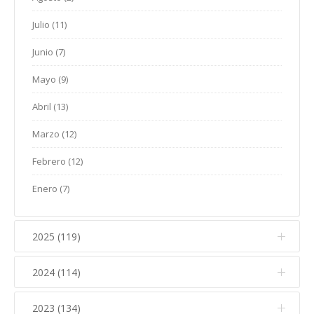
Julio (11)
Junio (7)
Mayo (9)
Abril (13)
Marzo (12)
Febrero (12)
Enero (7)
2025 (119)
2024 (114)
Diciembre (12)
Noviembre (17)
2023 (134)
Diciembre (10)