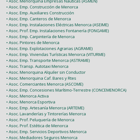
• Asoc. Menorquina Empresas Náuticas (ASMEN)
• Asoc. Emp. Construcción de Menorca
• Asoc. Emp. Auxiliares Construcción
• Asoc. Emp. Canteros de Menorca
• Asoc. Emp. Instalaciones Eléctricas Menorca (ASEIME)
• Asoc. Prof. Emp. Instalaciones Fontanería (FONGAME)
• Asoc. Emp. Carpintería de Menorca
• Asoc. Pintores de Menorca
• Asoc. Emp. Explotaciones Agrarias (AGRAME)
• Asoc. Emp. Viviendas Turísticas Menorca (VITURME)
• Asoc. Emp. Transporte Menorca (ASTRAME)
• Asoc. Transp. Autotaxi Menorca
• Asoc. Menorquina Alquiler sin Conductor
• Asoc. Menorquina Caf. Bares y Rtes
• Asoc. Comerciantes Menorca (ASCOME)
• Asoc. Emp. Concesiones Marítimo-Terrestre (CONCEMENORCA)
• Asoc. Menorca Activa
• Asoc. Menorca Esportiva
• Asoc. Emp. Artesanía Menorca (ARTEME)
• Asoc. Lavanderías y Tintorerías Menorca
• Asoc. Prof. Peluquería de Menorca
• Asoc. Prof. Estética de Menorca
• Asoc. Emp. Servicios Deportivos Menorca
• Asoc. Mediadores Seguros Menorca