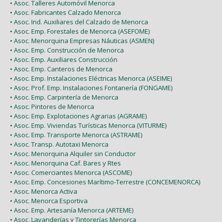
• Asoc. Talleres Automóvil Menorca
• Asoc. Fabricantes Calzado Menorca
• Asoc. Ind. Auxiliares del Calzado de Menorca
• Asoc. Emp. Forestales de Menorca (ASEFOME)
• Asoc. Menorquina Empresas Náuticas (ASMEN)
• Asoc. Emp. Construcción de Menorca
• Asoc. Emp. Auxiliares Construcción
• Asoc. Emp. Canteros de Menorca
• Asoc. Emp. Instalaciones Eléctricas Menorca (ASEIME)
• Asoc. Prof. Emp. Instalaciones Fontanería (FONGAME)
• Asoc. Emp. Carpintería de Menorca
• Asoc. Pintores de Menorca
• Asoc. Emp. Explotaciones Agrarias (AGRAME)
• Asoc. Emp. Viviendas Turísticas Menorca (VITURME)
• Asoc. Emp. Transporte Menorca (ASTRAME)
• Asoc. Transp. Autotaxi Menorca
• Asoc. Menorquina Alquiler sin Conductor
• Asoc. Menorquina Caf. Bares y Rtes
• Asoc. Comerciantes Menorca (ASCOME)
• Asoc. Emp. Concesiones Marítimo-Terrestre (CONCEMENORCA)
• Asoc. Menorca Activa
• Asoc. Menorca Esportiva
• Asoc. Emp. Artesanía Menorca (ARTEME)
• Asoc. Lavanderías y Tintorerías Menorca