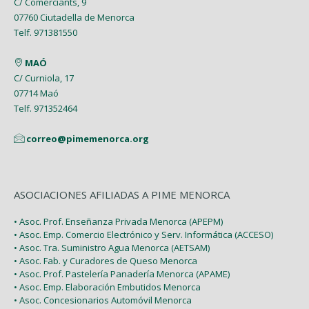
C/ Comerciants, 9
Febrero (7)
Febrero (1)
07760 Ciutadella de Menorca
Abril (4)
Enero (1)
Telf. 971381550
Enero (2)
Marzo (9)
MAÓ
Febrero (6)
C/ Curniola, 17
07714 Maó
Enero (2)
Telf. 971352464
correo@pimemenorca.org
ASOCIACIONES AFILIADAS A PIME MENORCA
• Asoc. Prof. Enseñanza Privada Menorca (APEPM)
• Asoc. Emp. Comercio Electrónico y Serv. Informática (ACCESO)
• Asoc. Tra. Suministro Agua Menorca (AETSAM)
• Asoc. Fab. y Curadores de Queso Menorca
• Asoc. Prof. Pastelería Panadería Menorca (APAME)
• Asoc. Emp. Elaboración Embutidos Menorca
• Asoc. Concesionarios Automóvil Menorca