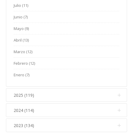
Julio (11)
Junio (7)
Mayo (9)
Abril (13)
Marzo (12)
Febrero (12)
Enero (7)
2025 (119)
2024 (114)
Diciembre (12)
Noviembre (17)
2023 (134)
Diciembre (10)