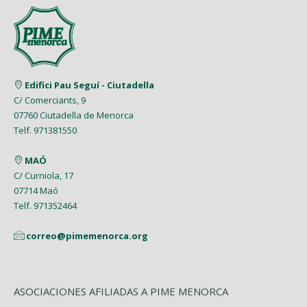
Junio (2)
Marzo (9)
Agosto (5)
Abril (7)
Mayo (5)
Enero (8)
Mayo (5)
Febrero (6)
Julio (2)
Marzo (9)
Abril (6)
Abril (8)
Enero (7)
Junio (8)
Febrero (4)
Marzo (8)
Marzo (5)
Edifici Pau Seguí - Ciutadella
Mayo (7)
Enero (9)
C/ Comerciants, 9
Febrero (7)
Febrero (1)
07760 Ciutadella de Menorca
Abril (4)
Enero (1)
Telf. 971381550
Enero (2)
Marzo (9)
MAÓ
Febrero (6)
C/ Curniola, 17
07714 Maó
Enero (2)
Telf. 971352464
correo@pimemenorca.org
ASOCIACIONES AFILIADAS A PIME MENORCA