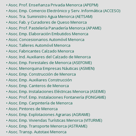
• Asoc. Prof. Enseñanza Privada Menorca (APEPM)
• Asoc. Emp. Comercio Electrónico y Serv. Informática (ACCESO)
• Asoc. Tra. Suministro Agua Menorca (AETSAM)
• Asoc. Fab. y Curadores de Queso Menorca
• Asoc. Prof. Pastelería Panadería Menorca (APAME)
• Asoc. Emp. Elaboración Embutidos Menorca
• Asoc. Concesionarios Automóvil Menorca
• Asoc. Talleres Automóvil Menorca
• Asoc. Fabricantes Calzado Menorca
• Asoc. Ind. Auxiliares del Calzado de Menorca
• Asoc. Emp. Forestales de Menorca (ASEFOME)
• Asoc. Menorquina Empresas Náuticas (ASMEN)
• Asoc. Emp. Construcción de Menorca
• Asoc. Emp. Auxiliares Construcción
• Asoc. Emp. Canteros de Menorca
• Asoc. Emp. Instalaciones Eléctricas Menorca (ASEIME)
• Asoc. Prof. Emp. Instalaciones Fontanería (FONGAME)
• Asoc. Emp. Carpintería de Menorca
• Asoc. Pintores de Menorca
• Asoc. Emp. Explotaciones Agrarias (AGRAME)
• Asoc. Emp. Viviendas Turísticas Menorca (VITURME)
• Asoc. Emp. Transporte Menorca (ASTRAME)
• Asoc. Transp. Autotaxi Menorca