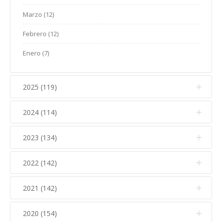
Marzo (12)
Febrero (12)
Enero (7)
2025 (119)
2024 (114)
Diciembre (12)
Noviembre (17)
2023 (134)
Diciembre (10)
Octubre (15)
Noviembre (14)
2022 (142)
Diciembre (11)
Septiembre (5)
Octubre (16)
Noviembre (12)
2021 (142)
Diciembre (15)
Agosto (5)
Septiembre (7)
Octubre (17)
Noviembre (15)
Julio (10)
2020 (154)
Diciembre (6)
Agosto (7)