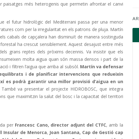
ear paisatges més heterogenis que permetin afrontar el canvi
AR
ue el futur hidrològic del Mediterrani passa per una menor
ratures com per la irregularitat en els patrons de pluja. Martín
 els cabals de capçalera han disminuït de manera sostinguda
 forestal ha crescut sensiblement. Aquest desajust entre més
els grans reptes dels pròxims decennis. Va insistir que els
onsumeixen molta aigua quan són massa densos i part de la
ació i filtren l’aigua que arriba al subsòl.
Martín va defensar
uilibrats i de planificar intervencions que redueixin
xí es podrà garantir una millor provisió d’aigua en un
També va presentar el projecte HIDROBOSC, que integra
ns que maximitzin la salut del bosc i la capacitat del territori
ada per
Francesc Cano, director adjunt del CTFC
, amb la
ll Insular de Menorca
,
Joan Santana, Cap de Gestió cap