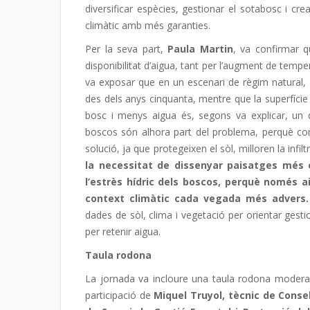
diversificar espècies, gestionar el sotabosc i cr
climàtic amb més garanties.
Per la seva part,
Paula Martin
, va confirmar q
disponibilitat d’aigua, tant per l’augment de tempe
va exposar que en un escenari de règim natural,
des dels anys cinquanta, mentre que la superfície
bosc i menys aigua és, segons va explicar, un d
boscos són alhora part del problema, perquè c
solució, ja que protegeixen el sòl, milloren la infiltr
la necessitat de dissenyar paisatges més eq
l’estrès hídric dels boscos, perquè només ai
context climàtic cada vegada més advers.
dades de sòl, clima i vegetació per orientar gestio
per retenir aigua.
Taula rodona
La jornada va incloure una taula rodona moder
participació de
Miquel Truyol, tècnic de Conse