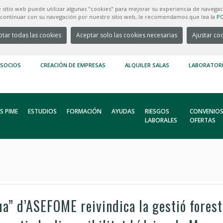
e sitio web puede utilizar algunas "cookies" para mejorar su experiencia de navegac
e continuar con su navegación por nuestro sitio web, le recomendamos que lea la
PO
tar todas las cookies
Aceptar solo las cookies necesarias
Ajustar co
 SOCIOS
CREACIÓN DE EMPRESAS
ALQUILER SALAS
LABORATOR
S PIME
ESTUDIOS
FORMACIÓN
AYUDAS
RIESGOS
CONVENIOS
LABORALES
OFERTAS
ua” d’ASEFOME reivindica la gestió fores