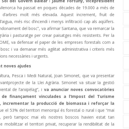
l Sòl del Govern Balear
i
Jaume Fortuny, vicepresident
e Menorca ha passat en poques dècades de 19.000 a més de
d’arbres molt més elevada. Aquest increment, fruit de
igua, més risc d’incendi i menys infiltració cap als aqüífers.
abandonament del bosc”, va afirmar Santana, que va remarcar la
rària i pasturatge per crear paisatges més resistents. Per la
FOME, va defensar el paper de les empreses forestals com a
 bosc i va demanar més agilitat administrativa i criteris més
tions necessàries i urgents.
nt noves ajudes
ultura, Pesca i Medi Natural, Joan Simonet, que va presentar
’Avantprojecte de la Llei Agrària. Simonet va situar la gestió
iental de l’arxipèlag”, i
va anunciar noves convocatòries
es de finançament vinculades a l’Impost del Turisme
l, incrementar la producció de biomassa i reforçar la
e el 53% del territori menorquí és forestal o rural i que “mai
ca, però tampoc mai els nostres boscos havien estat tan
mobilitzar el territori privat, recuperar la rendibilitat de la