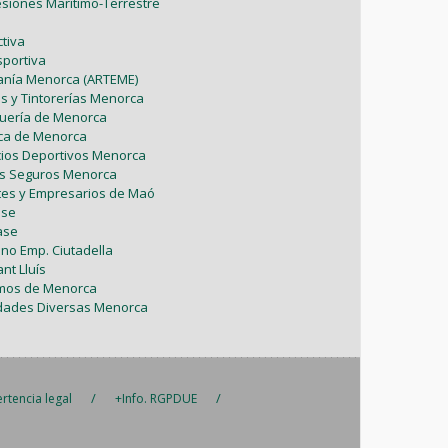
esiones Marítimo-Terrestre
Marzo (5)
Mayo (7)
Enero (9)
Febrero (7)
tiva
Febrero (1)
sportiva
Abril (4)
Enero (1)
sanía Menorca (ARTEME)
Enero (2)
as y Tintorerías Menorca
Marzo (9)
uquería de Menorca
tica de Menorca
Febrero (6)
icios Deportivos Menorca
es Seguros Menorca
Enero (2)
tes y Empresarios de Maó
ase
ase
ono Emp. Ciutadella
nt Lluís
omos de Menorca
vidades Diversas Menorca
/
/
rtencia legal
+Info. RGPDUE