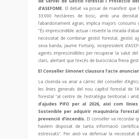
de Servei de Gestió Forestal i Protecció de
d’ASEFOME
. El debat va posar de manifest qu
33.000 hectàrees de bosc, amb una densitat 
l’abandonament agrari, implica majors consums d’a
“És imprescindible actuar i revertir la mirada d’
necessitat de combinar gestió forestal, gestió ag
seva banda, Jaume Fortuny, vicepresident d’ASE
agents imprescindibles per recuperar la salut del
clars, alertant que l’excés de burocràcia frena ges
El Conseller Simonet clausura l’acte anuncia
La cloenda va anar a càrrec del conseller d’Agric
les línies generals del nou capítol forestal de l
forestal “al centre de l’estratègia territorial i amb
d’ajudes PIFO per al 2026, així com líni
Sostenible per adquirir maquinària foresta
prevenció d’incendis.
El conseller va recordar qu
havíem disposat de tanta informació científi
estressats”. Per això va defensar la necessitat de 