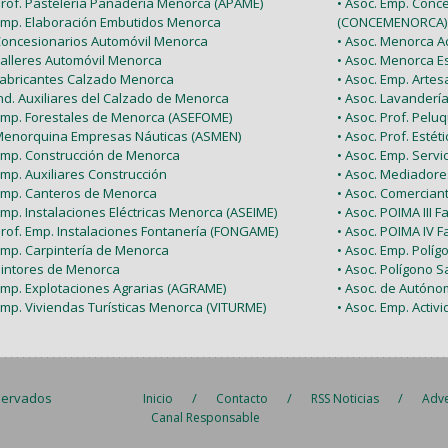
 Prof. Pastelería Panadería Menorca (APAME)
• Asoc. Emp. Conc
 Emp. Elaboración Embutidos Menorca
(CONCEMENORCA)
 Concesionarios Automóvil Menorca
• Asoc. Menorca Ac
Talleres Automóvil Menorca
• Asoc. Menorca E
 Fabricantes Calzado Menorca
• Asoc. Emp. Arte
Ind. Auxiliares del Calzado de Menorca
• Asoc. Lavanderí
 Emp. Forestales de Menorca (ASEFOME)
• Asoc. Prof. Pel
 Menorquina Empresas Náuticas (ASMEN)
• Asoc. Prof. Esté
 Emp. Construcción de Menorca
• Asoc. Emp. Serv
Emp. Auxiliares Construcción
• Asoc. Mediador
 Emp. Canteros de Menorca
• Asoc. Comercian
Emp. Instalaciones Eléctricas Menorca (ASEIME)
• Asoc. POIMA III F
Prof. Emp. Instalaciones Fontanería (FONGAME)
• Asoc. POIMA IV F
 Emp. Carpintería de Menorca
• Asoc. Emp. Políg
 Pintores de Menorca
• Asoc. Polígono Sa
 Emp. Explotaciones Agrarias (AGRAME)
• Asoc. de Autón
Emp. Viviendas Turísticas Menorca (VITURME)
• Asoc. Emp. Acti
servados
/
/
/
Inicio
Contacto
RSS Noticias
Adve
Canal Responsable