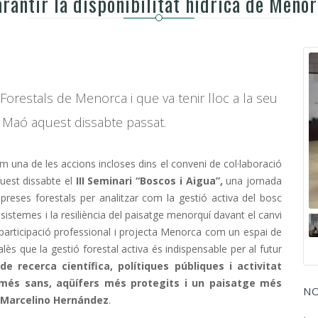
rantir la disponibilitat hídrica de Meno
Forestals de Menorca i que va tenir lloc a la seu
Maó aquest dissabte passat.
una de les accions incloses dins el conveni de col·laboració
uest dissabte el
III Seminari “Boscos i Aigua”,
una jornada
preses forestals per analitzar com la gestió activa del bosc
ecosistemes i la resiliència del paisatge menorquí davant el canvi
ta participació professional i projecta Menorca com un espai de
alès que la gestió forestal activa és indispensable per al futur
e recerca científica, polítiques públiques i activitat
s més sans, aqüífers més protegits i un paisatge més
NO
Marcelino Hernández
.