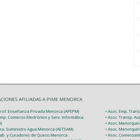
ACIONES AFILIADAS A PIME MENORCA
 Prof. Enseñanza Privada Menorca (APEPM)
• Asoc. Emp. Tran
Emp. Comercio Electrónico y Serv. Informática
• Asoc. Transp. A
)
• Asoc. Menorquin
 Tra. Suministro Agua Menorca (AETSAM)
• Asoc. Menorquin
 Fab. y Curadores de Queso Menorca
• Asoc. Comercia