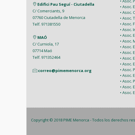
• Asoc.
Edifici Pau Seguí - Ciutadella
• Asoc.
C/ Comerciants, 9
• Asoc.
07760 Ciutadella de Menorca
• Asoc. 
• Asoc.
Telf. 971381550
• Asoc. 
• Asoc.
MAÓ
• Asoc.
C/ Curniola, 17
• Asoc.
07714 Maó
• Asoc. 
Telf. 971352464
• Asoc.
• Asoc. 
• Asoc. 
correo@pimemenorca.org
• Asoc.
• Asoc.
• Asoc.
• Asoc. 
Copyright © 2018
PIME Menorca
- Todos los derechos re