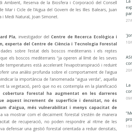
La 
 Ambient, Reserva de la Biosfera i Corporació del Consell
ex
 Mar i Cicle de l’Aigua del Govern de les Illes Balears, Juan
par
a i Medi Natural, Joan Simonet.
27/
'Jo
ard Pla
, investigador del
Centre de Recerca
Ecològica i
10/
n, experta del Centre de Ciència i Tecnologia Forestal
ades sobre l’estat dels boscos mediterranis i els reptes
ASC
que els boscos mediterranis “ja operen al límit de les seves
com
de temperatures està accelerant l’evapotranspiració i reduint
20/
oferir una anàlisi profunda sobre el comportament de l’aigua
ivindicar la importància de l’anomenada “aigua verda”, aquella
La 
ment la vegetació, però que no es contempla en la planificació
con
a cobertura forestal ha augmentat en les darreres
09/
ue aquest increment de superfície i densitat, no és
um d’aigua, més vulnerabilitat i menys capacitat de
“Me
Pla va mostrar com el decaïment forestal s’estén de manera
pro
acitat de recuperació, no poden respondre al ritme de les
19/
a defensar una gestió forestal orientada a reduir densitats,