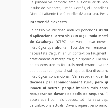
La jornada va comptar amb el Conseller de Medi
Insular de Menorca, Simón Gornés, el Conseller de
Manuel Lafuente i el Conseller d’Agricultura, Pesc
Intervenció d’experts
La sessió va iniciar-se amb les ponències
d’Edu
d’Aplicacions Forestals (CREAF
) i
Paula Martí
de Catalunya (CTFC)
que van aportar noves d
hidrològics que afronten. Tots dos van remarcar 
necessitats d’aigua”, en un context on l’augment 
dràsticament el marge d’aigua disponible. Pla va 
en els ecosistemes forestals mediterranis i va re
que queda retinguda al sòl i que utilitza directa
hidrològica convencional.
Va recordar que l
dècades per l’abandonament rural, però q
innocu ni neutral perquè implica més cons
recuperar-se davant episodis de sequera
. 
accelerada i com els boscos, tot i la seva cap
pertorbacions actuals. Davant aquest panorama, v