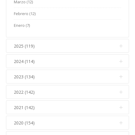
Marzo (12)
Febrero (12)
Enero (7)
2025 (119)
2024 (114)
Diciembre (12)
Noviembre (17)
2023 (134)
Diciembre (10)
Octubre (15)
Noviembre (14)
2022 (142)
Diciembre (11)
Septiembre (5)
Octubre (16)
Noviembre (12)
2021 (142)
Diciembre (15)
Agosto (5)
Septiembre (7)
Octubre (17)
Noviembre (15)
Julio (10)
2020 (154)
Diciembre (6)
Agosto (7)
Septiembre (10)
Octubre (6)
Junio (8)