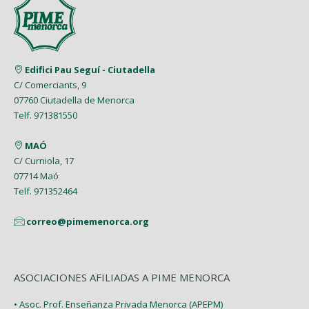
Mayo (5)
Enero (8)
Mayo (5)
Febrero (6)
Julio (2)
Marzo (9)
Abril (6)
Abril (8)
Enero (7)
Junio (8)
Febrero (4)
Marzo (8)
Marzo (5)
Edifici Pau Seguí - Ciutadella
Mayo (7)
Enero (9)
C/ Comerciants, 9
Febrero (7)
Febrero (1)
07760 Ciutadella de Menorca
Abril (4)
Enero (1)
Telf. 971381550
Enero (2)
Marzo (9)
MAÓ
Febrero (6)
C/ Curniola, 17
07714 Maó
Enero (2)
Telf. 971352464
correo@pimemenorca.org
ASOCIACIONES AFILIADAS A PIME MENORCA
• Asoc. Prof. Enseñanza Privada Menorca (APEPM)