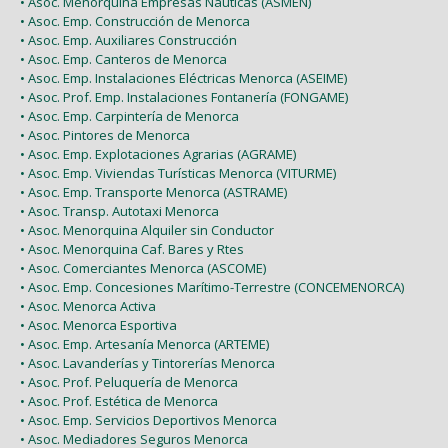
• Asoc. Menorquina Empresas Náuticas (ASMEN)
• Asoc. Emp. Construcción de Menorca
• Asoc. Emp. Auxiliares Construcción
• Asoc. Emp. Canteros de Menorca
• Asoc. Emp. Instalaciones Eléctricas Menorca (ASEIME)
• Asoc. Prof. Emp. Instalaciones Fontanería (FONGAME)
• Asoc. Emp. Carpintería de Menorca
• Asoc. Pintores de Menorca
• Asoc. Emp. Explotaciones Agrarias (AGRAME)
• Asoc. Emp. Viviendas Turísticas Menorca (VITURME)
• Asoc. Emp. Transporte Menorca (ASTRAME)
• Asoc. Transp. Autotaxi Menorca
• Asoc. Menorquina Alquiler sin Conductor
• Asoc. Menorquina Caf. Bares y Rtes
• Asoc. Comerciantes Menorca (ASCOME)
• Asoc. Emp. Concesiones Marítimo-Terrestre (CONCEMENORCA)
• Asoc. Menorca Activa
• Asoc. Menorca Esportiva
• Asoc. Emp. Artesanía Menorca (ARTEME)
• Asoc. Lavanderías y Tintorerías Menorca
• Asoc. Prof. Peluquería de Menorca
• Asoc. Prof. Estética de Menorca
• Asoc. Emp. Servicios Deportivos Menorca
• Asoc. Mediadores Seguros Menorca