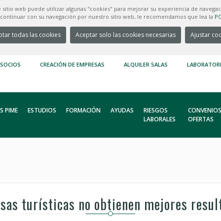
e sitio web puede utilizar algunas "cookies" para mejorar su experiencia de navegac
e continuar con su navegación por nuestro sitio web, le recomendamos que lea la
PO
tar todas las cookies
Aceptar solo las cookies necesarias
Ajustar co
 SOCIOS
CREACIÓN DE EMPRESAS
ALQUILER SALAS
LABORATOR
S PIME
ESTUDIOS
FORMACIÓN
AYUDAS
RIESGOS
CONVENIOS
LABORALES
OFERTAS
as turísticas no obtienen mejores resul