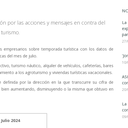
NO
ión por las acciones y mensajes en contra del
La 
ex
turismo.
par
27/
s empresarios sobre temporada turística con los datos de
'Jo
cas del mes de julio.
10/
tivo, turismo náutico, alquiler de vehículos, cafeterías, bares
amiento a los agroturismo y viviendas turísticas vacacionales.
ASC
 definida por la dirección en la que transcurre su cifra de
com
r, bien aumentando, disminuyendo o la misma que obtuvo en
20/
La 
con
09/
Julio 2024