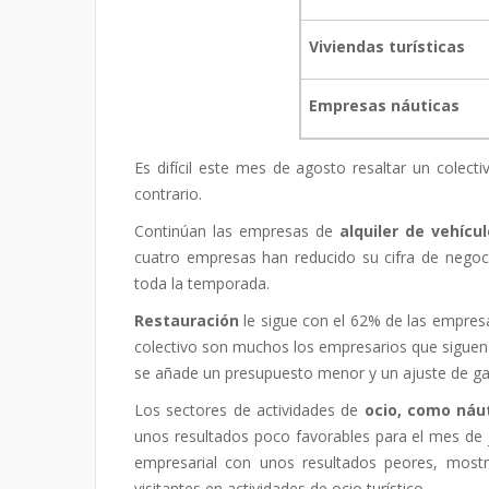
Viviendas turísticas
Empresas náuticas
Es difícil este mes de agosto resaltar un colect
contrario.
Continúan las empresas de
alquiler de vehícu
cuatro empresas han reducido su cifra de negoci
toda la temporada.
Restauración
le sigue con el 62% de las empresa
colectivo son muchos los empresarios que siguen 
se añade un presupuesto menor y un ajuste de gas
Los sectores de actividades de
ocio, como náut
unos resultados poco favorables para el mes de j
empresarial con unos resultados peores, most
visitantes en actividades de ocio turístico.