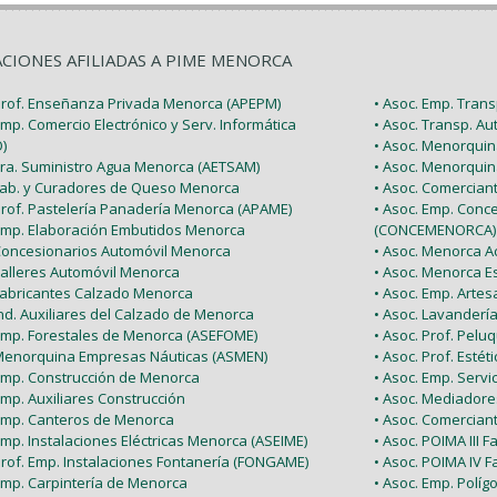
ACIONES AFILIADAS A PIME MENORCA
 Prof. Enseñanza Privada Menorca (APEPM)
• Asoc. Emp. Tran
Emp. Comercio Electrónico y Serv. Informática
• Asoc. Transp. A
)
• Asoc. Menorquin
 Tra. Suministro Agua Menorca (AETSAM)
• Asoc. Menorquin
 Fab. y Curadores de Queso Menorca
• Asoc. Comercia
 Prof. Pastelería Panadería Menorca (APAME)
• Asoc. Emp. Conc
 Emp. Elaboración Embutidos Menorca
(CONCEMENORCA)
 Concesionarios Automóvil Menorca
• Asoc. Menorca Ac
Talleres Automóvil Menorca
• Asoc. Menorca E
 Fabricantes Calzado Menorca
• Asoc. Emp. Arte
Ind. Auxiliares del Calzado de Menorca
• Asoc. Lavanderí
 Emp. Forestales de Menorca (ASEFOME)
• Asoc. Prof. Pel
 Menorquina Empresas Náuticas (ASMEN)
• Asoc. Prof. Esté
 Emp. Construcción de Menorca
• Asoc. Emp. Serv
Emp. Auxiliares Construcción
• Asoc. Mediador
 Emp. Canteros de Menorca
• Asoc. Comercian
Emp. Instalaciones Eléctricas Menorca (ASEIME)
• Asoc. POIMA III F
Prof. Emp. Instalaciones Fontanería (FONGAME)
• Asoc. POIMA IV F
 Emp. Carpintería de Menorca
• Asoc. Emp. Políg