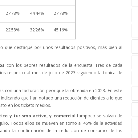
27’78%
44’44%
27’78%
22’58%
32’26%
45’16%
ivo que destaque por unos resultados positivos, más bien al
los
con los peores resultados de la encuesta. Tres de cada
os respecto al mes de julio de 2023 siguiendo la tónica de
s con una facturación peor que la obtenida en 2023. En este
indicando que han notado una reducción de clientes a lo que
to en los tickets medios.
ico y turismo activo, y comercial
tampoco se salvan de
ulio. Todos ellos se mueven en torno al 45% de la actividad
rando la confirmación de la reducción de consumo de los