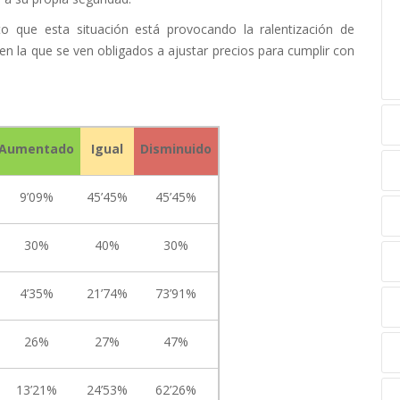
 que esta situación está provocando la ralentización de
en la que se ven obligados a ajustar precios para cumplir con
Aumentado
Igual
Disminuido
9’09%
45’45%
45’45%
30%
40%
30%
4’35%
21’74%
73’91%
26%
27%
47%
13’21%
24’53%
62’26%