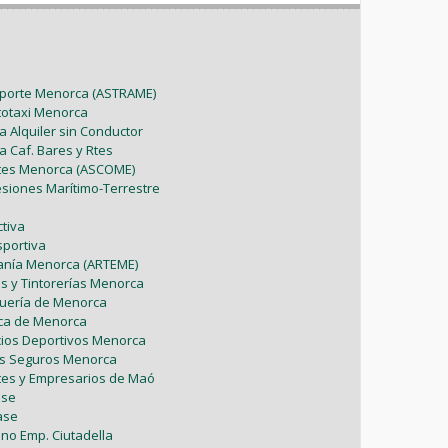
Mayo (5)
Febrero (6)
Julio (2)
Marzo (9)
Abril (6)
Abril (8)
Enero (7)
Junio (8)
Febrero (4)
Marzo (8)
Marzo (5)
sporte Menorca (ASTRAME)
Mayo (7)
Enero (9)
utotaxi Menorca
Febrero (7)
Febrero (1)
a Alquiler sin Conductor
Abril (4)
a Caf. Bares y Rtes
Enero (1)
Enero (2)
ntes Menorca (ASCOME)
Marzo (9)
esiones Marítimo-Terrestre
Febrero (6)
tiva
sportiva
Enero (2)
sanía Menorca (ARTEME)
as y Tintorerías Menorca
uquería de Menorca
tica de Menorca
icios Deportivos Menorca
es Seguros Menorca
tes y Empresarios de Maó
ase
ase
ono Emp. Ciutadella