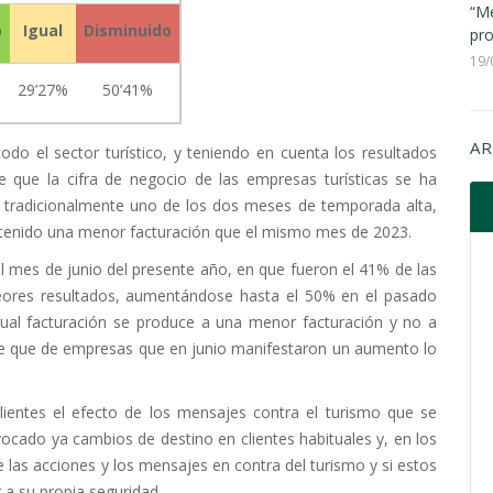
“Me
o
Igual
Disminuido
pro
19/
29’27%
50’41%
AR
todo el sector turístico, y teniendo en cuenta los resultados
 que la cifra de negocio de las empresas turísticas se ha
, tradicionalmente uno de los dos meses de temporada alta,
n tenido una menor facturación que el mismo mes de 2023.
 mes de junio del presente año, en que fueron el 41% de las
ores resultados, aumentándose hasta el 50% en el pasado
gual facturación se produce a una menor facturación y no a
e que de empresas que en junio manifestaron un aumento lo
lientes el efecto de los mensajes contra el turismo que se
ocado ya cambios de destino en clientes habituales y, en los
 las acciones y los mensajes en contra del turismo y si estos
 a su propia seguridad.