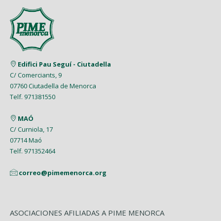
Febrero (4)
Junio (2)
Marzo (9)
Agosto (5)
Abril (7)
Mayo (5)
Enero (8)
Mayo (5)
Febrero (6)
Julio (2)
Marzo (9)
Abril (6)
Abril (8)
Enero (7)
Junio (8)
Febrero (4)
Marzo (8)
Marzo (5)
Edifici Pau Seguí - Ciutadella
Mayo (7)
Enero (9)
C/ Comerciants, 9
Febrero (7)
Febrero (1)
07760 Ciutadella de Menorca
Abril (4)
Enero (1)
Telf. 971381550
Enero (2)
Marzo (9)
MAÓ
Febrero (6)
C/ Curniola, 17
07714 Maó
Enero (2)
Telf. 971352464
correo@pimemenorca.org
ASOCIACIONES AFILIADAS A PIME MENORCA