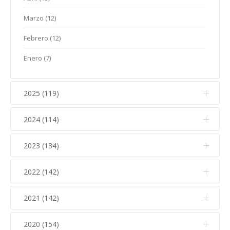
Marzo (12)
Febrero (12)
Enero (7)
2025 (119)
2024 (114)
Diciembre (12)
Noviembre (17)
2023 (134)
Diciembre (10)
Octubre (15)
Noviembre (14)
2022 (142)
Diciembre (11)
Septiembre (5)
Octubre (16)
Noviembre (12)
2021 (142)
Diciembre (15)
Agosto (5)
Septiembre (7)
Octubre (17)
Noviembre (15)
Julio (10)
2020 (154)
Diciembre (6)
Agosto (7)