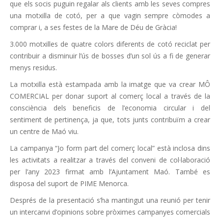
que els socis puguin regalar als clients amb les seves compres
una motxilla de cotó, per a que vagin sempre còmodes a
comprar i, a ses festes de la Mare de Déu de Gràcia!
3.000 motxilles de quatre colors diferents de cotó reciclat per
contribuir a disminuir l’ús de bosses d’un sol ús a fi de generar
menys residus.
La motxilla està estampada amb la imatge que va crear MÔ
COMERCIAL per donar suport al comerç local a través de la
consciència dels beneficis de l’economia circular i del
sentiment de pertinença, ja que, tots junts contribuïm a crear
un centre de Maó viu.
La campanya “Jo form part del comerç local” està inclosa dins
les activitats a realitzar a través del conveni de col·laboració
per l’any 2023 firmat amb l’Ajuntament Maó. També es
disposa del suport de PIME Menorca.
Després de la presentació s’ha mantingut una reunió per tenir
un intercanvi d’opinions sobre pròximes campanyes comercials