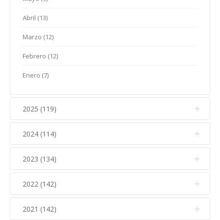
Abril (13)
Marzo (12)
Febrero (12)
Enero (7)
2025 (119)
2024 (114)
Diciembre (12)
Noviembre (17)
2023 (134)
Diciembre (10)
Octubre (15)
Noviembre (14)
2022 (142)
Diciembre (11)
Septiembre (5)
Octubre (16)
Noviembre (12)
2021 (142)
Diciembre (15)
Agosto (5)
Septiembre (7)