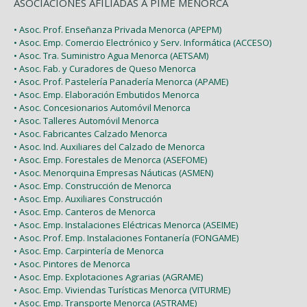
ASOCIACIONES AFILIADAS A PIME MENORCA
• Asoc. Prof. Enseñanza Privada Menorca (APEPM)
• Asoc. Emp. Comercio Electrónico y Serv. Informática (ACCESO)
• Asoc. Tra. Suministro Agua Menorca (AETSAM)
• Asoc. Fab. y Curadores de Queso Menorca
• Asoc. Prof. Pastelería Panadería Menorca (APAME)
• Asoc. Emp. Elaboración Embutidos Menorca
• Asoc. Concesionarios Automóvil Menorca
• Asoc. Talleres Automóvil Menorca
• Asoc. Fabricantes Calzado Menorca
• Asoc. Ind. Auxiliares del Calzado de Menorca
• Asoc. Emp. Forestales de Menorca (ASEFOME)
• Asoc. Menorquina Empresas Náuticas (ASMEN)
• Asoc. Emp. Construcción de Menorca
• Asoc. Emp. Auxiliares Construcción
• Asoc. Emp. Canteros de Menorca
• Asoc. Emp. Instalaciones Eléctricas Menorca (ASEIME)
• Asoc. Prof. Emp. Instalaciones Fontanería (FONGAME)
• Asoc. Emp. Carpintería de Menorca
• Asoc. Pintores de Menorca
• Asoc. Emp. Explotaciones Agrarias (AGRAME)
• Asoc. Emp. Viviendas Turísticas Menorca (VITURME)
• Asoc. Emp. Transporte Menorca (ASTRAME)