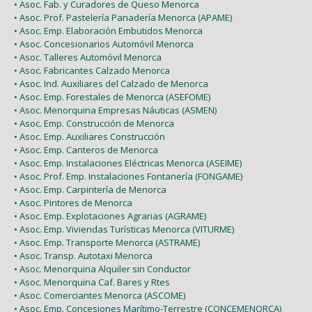
• Asoc. Fab. y Curadores de Queso Menorca
• Asoc. Prof. Pastelería Panadería Menorca (APAME)
• Asoc. Emp. Elaboración Embutidos Menorca
• Asoc. Concesionarios Automóvil Menorca
• Asoc. Talleres Automóvil Menorca
• Asoc. Fabricantes Calzado Menorca
• Asoc. Ind. Auxiliares del Calzado de Menorca
• Asoc. Emp. Forestales de Menorca (ASEFOME)
• Asoc. Menorquina Empresas Náuticas (ASMEN)
• Asoc. Emp. Construcción de Menorca
• Asoc. Emp. Auxiliares Construcción
• Asoc. Emp. Canteros de Menorca
• Asoc. Emp. Instalaciones Eléctricas Menorca (ASEIME)
• Asoc. Prof. Emp. Instalaciones Fontanería (FONGAME)
• Asoc. Emp. Carpintería de Menorca
• Asoc. Pintores de Menorca
• Asoc. Emp. Explotaciones Agrarias (AGRAME)
• Asoc. Emp. Viviendas Turísticas Menorca (VITURME)
• Asoc. Emp. Transporte Menorca (ASTRAME)
• Asoc. Transp. Autotaxi Menorca
• Asoc. Menorquina Alquiler sin Conductor
• Asoc. Menorquina Caf. Bares y Rtes
• Asoc. Comerciantes Menorca (ASCOME)
• Asoc. Emp. Concesiones Marítimo-Terrestre (CONCEMENORCA)