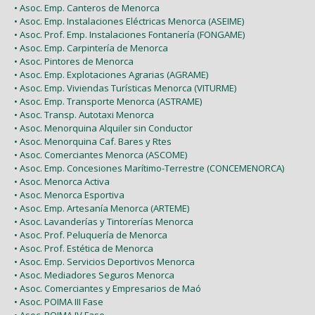
• Asoc. Emp. Canteros de Menorca
• Asoc. Emp. Instalaciones Eléctricas Menorca (ASEIME)
• Asoc. Prof. Emp. Instalaciones Fontanería (FONGAME)
• Asoc. Emp. Carpintería de Menorca
• Asoc. Pintores de Menorca
• Asoc. Emp. Explotaciones Agrarias (AGRAME)
• Asoc. Emp. Viviendas Turísticas Menorca (VITURME)
• Asoc. Emp. Transporte Menorca (ASTRAME)
• Asoc. Transp. Autotaxi Menorca
• Asoc. Menorquina Alquiler sin Conductor
• Asoc. Menorquina Caf. Bares y Rtes
• Asoc. Comerciantes Menorca (ASCOME)
• Asoc. Emp. Concesiones Marítimo-Terrestre (CONCEMENORCA)
• Asoc. Menorca Activa
• Asoc. Menorca Esportiva
• Asoc. Emp. Artesanía Menorca (ARTEME)
• Asoc. Lavanderías y Tintorerías Menorca
• Asoc. Prof. Peluquería de Menorca
• Asoc. Prof. Estética de Menorca
• Asoc. Emp. Servicios Deportivos Menorca
• Asoc. Mediadores Seguros Menorca
• Asoc. Comerciantes y Empresarios de Maó
• Asoc. POIMA III Fase
• Asoc. POIMA IV Fase