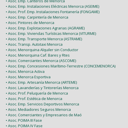
• Asoc. Emp. Canteros de Menorca
• Asoc. Emp. Instalaciones Eléctricas Menorca (ASEIME)
• Asoc. Prof. Emp. Instalaciones Fontanería (FONGAME)
• Asoc. Emp. Carpintería de Menorca
• Asoc. Pintores de Menorca
• Asoc. Emp. Explotaciones Agrarias (AGRAME)
• Asoc. Emp. Viviendas Turísticas Menorca (VITURME)
• Asoc. Emp. Transporte Menorca (ASTRAME)
• Asoc. Transp. Autotaxi Menorca
• Asoc. Menorquina Alquiler sin Conductor
• Asoc. Menorquina Caf. Bares y Rtes
• Asoc. Comerciantes Menorca (ASCOME)
• Asoc. Emp. Concesiones Marítimo-Terrestre (CONCEMENORCA)
• Asoc. Menorca Activa
• Asoc. Menorca Esportiva
• Asoc. Emp. Artesanía Menorca (ARTEME)
• Asoc. Lavanderías y Tintorerías Menorca
• Asoc. Prof. Peluquería de Menorca
• Asoc. Prof. Estética de Menorca
• Asoc. Emp. Servicios Deportivos Menorca
• Asoc. Mediadores Seguros Menorca
• Asoc. Comerciantes y Empresarios de Maó
• Asoc. POIMA III Fase
• Asoc. POIMA IV Fase