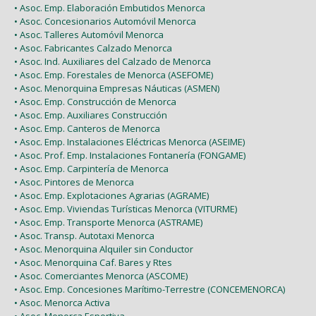
• Asoc. Emp. Elaboración Embutidos Menorca
• Asoc. Concesionarios Automóvil Menorca
• Asoc. Talleres Automóvil Menorca
• Asoc. Fabricantes Calzado Menorca
• Asoc. Ind. Auxiliares del Calzado de Menorca
• Asoc. Emp. Forestales de Menorca (ASEFOME)
• Asoc. Menorquina Empresas Náuticas (ASMEN)
• Asoc. Emp. Construcción de Menorca
• Asoc. Emp. Auxiliares Construcción
• Asoc. Emp. Canteros de Menorca
• Asoc. Emp. Instalaciones Eléctricas Menorca (ASEIME)
• Asoc. Prof. Emp. Instalaciones Fontanería (FONGAME)
• Asoc. Emp. Carpintería de Menorca
• Asoc. Pintores de Menorca
• Asoc. Emp. Explotaciones Agrarias (AGRAME)
• Asoc. Emp. Viviendas Turísticas Menorca (VITURME)
• Asoc. Emp. Transporte Menorca (ASTRAME)
• Asoc. Transp. Autotaxi Menorca
• Asoc. Menorquina Alquiler sin Conductor
• Asoc. Menorquina Caf. Bares y Rtes
• Asoc. Comerciantes Menorca (ASCOME)
• Asoc. Emp. Concesiones Marítimo-Terrestre (CONCEMENORCA)
• Asoc. Menorca Activa
• Asoc. Menorca Esportiva