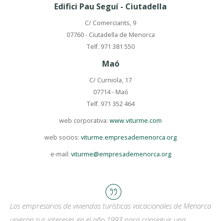
Edifici Pau Seguí - Ciutadella
C/ Comerciants, 9
07760 - Ciutadella de Menorca
Telf. 971 381 550
Maó
C/ Curniola, 17
07714 - Maó
Telf. 971 352 464
web corporativa:
www.viturme.com
web socios:
viturme.empresademenorca.org
e-mail:
viturme@empresademenorca.org
Los empresarios de viviendas turísticas vacacionales de Menorca
unieron sus intereses en el año 1993 para conseguir una