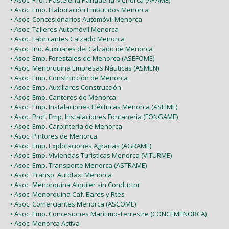
• Asoc. Prof. Pastelería Panadería Menorca (APAME)
• Asoc. Emp. Elaboración Embutidos Menorca
• Asoc. Concesionarios Automóvil Menorca
• Asoc. Talleres Automóvil Menorca
• Asoc. Fabricantes Calzado Menorca
• Asoc. Ind. Auxiliares del Calzado de Menorca
• Asoc. Emp. Forestales de Menorca (ASEFOME)
• Asoc. Menorquina Empresas Náuticas (ASMEN)
• Asoc. Emp. Construcción de Menorca
• Asoc. Emp. Auxiliares Construcción
• Asoc. Emp. Canteros de Menorca
• Asoc. Emp. Instalaciones Eléctricas Menorca (ASEIME)
• Asoc. Prof. Emp. Instalaciones Fontanería (FONGAME)
• Asoc. Emp. Carpintería de Menorca
• Asoc. Pintores de Menorca
• Asoc. Emp. Explotaciones Agrarias (AGRAME)
• Asoc. Emp. Viviendas Turísticas Menorca (VITURME)
• Asoc. Emp. Transporte Menorca (ASTRAME)
• Asoc. Transp. Autotaxi Menorca
• Asoc. Menorquina Alquiler sin Conductor
• Asoc. Menorquina Caf. Bares y Rtes
• Asoc. Comerciantes Menorca (ASCOME)
• Asoc. Emp. Concesiones Marítimo-Terrestre (CONCEMENORCA)
• Asoc. Menorca Activa