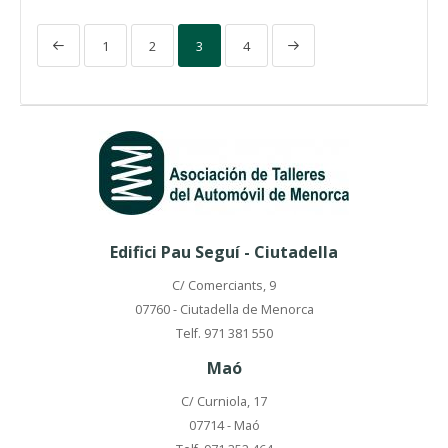
1
2
3
4
Edifici Pau Seguí - Ciutadella
C/ Comerciants, 9
07760 - Ciutadella de Menorca
Telf. 971 381 550
Maó
C/ Curniola, 17
07714 - Maó