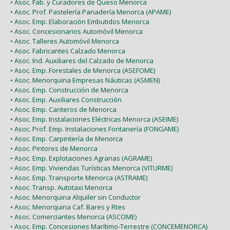
• Asoc. Fab. y Curadores de Queso Menorca
• Asoc. Prof. Pastelería Panadería Menorca (APAME)
• Asoc. Emp. Elaboración Embutidos Menorca
• Asoc. Concesionarios Automóvil Menorca
• Asoc. Talleres Automóvil Menorca
• Asoc. Fabricantes Calzado Menorca
• Asoc. Ind. Auxiliares del Calzado de Menorca
• Asoc. Emp. Forestales de Menorca (ASEFOME)
• Asoc. Menorquina Empresas Náuticas (ASMEN)
• Asoc. Emp. Construcción de Menorca
• Asoc. Emp. Auxiliares Construcción
• Asoc. Emp. Canteros de Menorca
• Asoc. Emp. Instalaciones Eléctricas Menorca (ASEIME)
• Asoc. Prof. Emp. Instalaciones Fontanería (FONGAME)
• Asoc. Emp. Carpintería de Menorca
• Asoc. Pintores de Menorca
• Asoc. Emp. Explotaciones Agrarias (AGRAME)
• Asoc. Emp. Viviendas Turísticas Menorca (VITURME)
• Asoc. Emp. Transporte Menorca (ASTRAME)
• Asoc. Transp. Autotaxi Menorca
• Asoc. Menorquina Alquiler sin Conductor
• Asoc. Menorquina Caf. Bares y Rtes
• Asoc. Comerciantes Menorca (ASCOME)
• Asoc. Emp. Concesiones Marítimo-Terrestre (CONCEMENORCA)