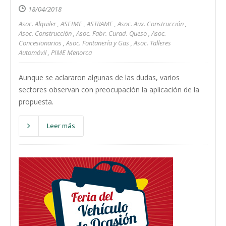
18/04/2018
Asoc. Alquiler
,
ASEIME
,
ASTRAME
,
Asoc. Aux. Construcción
,
Asoc. Construcción
,
Asoc. Fabr. Curad. Queso
,
Asoc.
Concesionarios
,
Asoc. Fontanería y Gas
,
Asoc. Talleres
Automóvil
,
PIME Menorca
Aunque se aclararon algunas de las dudas, varios
sectores observan con preocupación la aplicación de la
propuesta.
Leer más