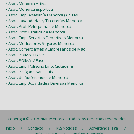
• Asoc. Menorca Activa
• Asoc. Menorca Esportiva
• Asoc. Emp. Artesanía Menorca (ARTEME)
• Asoc. Lavanderías y Tintorerías Menorca
• Asoc. Prof. Peluquería de Menorca
• Asoc. Prof. Estética de Menorca
• Asoc. Emp. Servicios Deportivos Menorca
• Asoc. Mediadores Seguros Menorca
• Asoc. Comerciantes y Empresarios de Maó
• Asoc. POIMA III Fase
• Asoc. POIMA IV Fase
• Asoc. Emp. Polígono Emp. Ciutadella
• Asoc. Polígono Sant Lluís
• Asoc. de Autónomos de Menorca
• Asoc. Emp. Actividades Diversas Menorca
Copyright © 2018
PIME Menorca
- Todos los derechos reservados
/
/
/
/
Inicio
Contacto
RSS Noticias
Advertencia legal
/
+Info. RGPDUE
Canal Responsable