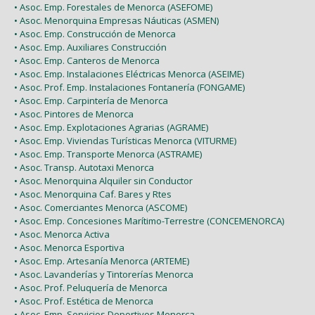
• Asoc. Emp. Forestales de Menorca (ASEFOME)
• Asoc. Menorquina Empresas Náuticas (ASMEN)
• Asoc. Emp. Construcción de Menorca
• Asoc. Emp. Auxiliares Construcción
• Asoc. Emp. Canteros de Menorca
• Asoc. Emp. Instalaciones Eléctricas Menorca (ASEIME)
• Asoc. Prof. Emp. Instalaciones Fontanería (FONGAME)
• Asoc. Emp. Carpintería de Menorca
• Asoc. Pintores de Menorca
• Asoc. Emp. Explotaciones Agrarias (AGRAME)
• Asoc. Emp. Viviendas Turísticas Menorca (VITURME)
• Asoc. Emp. Transporte Menorca (ASTRAME)
• Asoc. Transp. Autotaxi Menorca
• Asoc. Menorquina Alquiler sin Conductor
• Asoc. Menorquina Caf. Bares y Rtes
• Asoc. Comerciantes Menorca (ASCOME)
• Asoc. Emp. Concesiones Marítimo-Terrestre (CONCEMENORCA)
• Asoc. Menorca Activa
• Asoc. Menorca Esportiva
• Asoc. Emp. Artesanía Menorca (ARTEME)
• Asoc. Lavanderías y Tintorerías Menorca
• Asoc. Prof. Peluquería de Menorca
• Asoc. Prof. Estética de Menorca
• Asoc. Emp. Servicios Deportivos Menorca