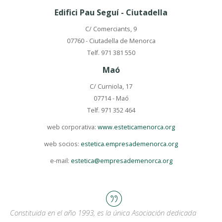
Edifici Pau Seguí - Ciutadella
C/ Comerciants, 9
07760 - Ciutadella de Menorca
Telf. 971 381 550
Maó
C/ Curniola, 17
07714 - Maó
Telf. 971 352 464
web corporativa:
www.esteticamenorca.org
web socios:
estetica.empresademenorca.org
e-mail:
estetica@empresademenorca.org
Constituida en el año 1993, es la única Asociación dedicada