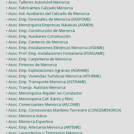
• Asoc. Talleres Automóvil Menorca
• Asoc. Fabricantes Calzado Menorca
• Asoc. Ind. Auxiliares del Calzado de Menorca
• Asoc. Emp. Forestales de Menorca (ASEFOME)
• Asoc. Menorquina Empresas Náuticas (ASMEN)
• Asoc. Emp. Construcción de Menorca
• Asoc. Emp. Auxiliares Construcción
• Asoc. Emp. Canteros de Menorca
• Asoc. Emp. Instalaciones Eléctricas Menorca (ASEIME)
• Asoc. Prof. Emp. Instalaciones Fontanería (FONGAME)
• Asoc. Emp. Carpintería de Menorca
• Asoc. Pintores de Menorca
• Asoc. Emp. Explotaciones Agrarias (AGRAME)
• Asoc. Emp. Viviendas Turísticas Menorca (VITURME)
• Asoc. Emp. Transporte Menorca (ASTRAME)
• Asoc. Transp. Autotaxi Menorca
• Asoc. Menorquina Alquiler sin Conductor
• Asoc. Menorquina Caf. Bares y Rtes
• Asoc. Comerciantes Menorca (ASCOME)
• Asoc. Emp. Concesiones Marítimo-Terrestre (CONCEMENORCA)
• Asoc. Menorca Activa
• Asoc. Menorca Esportiva
• Asoc. Emp. Artesanía Menorca (ARTEME)
• Asoc. Lavanderías y Tintorerías Menorca