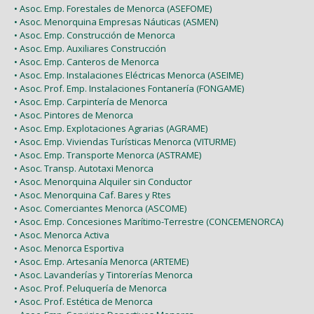
• Asoc. Emp. Forestales de Menorca (ASEFOME)
• Asoc. Menorquina Empresas Náuticas (ASMEN)
• Asoc. Emp. Construcción de Menorca
• Asoc. Emp. Auxiliares Construcción
• Asoc. Emp. Canteros de Menorca
• Asoc. Emp. Instalaciones Eléctricas Menorca (ASEIME)
• Asoc. Prof. Emp. Instalaciones Fontanería (FONGAME)
• Asoc. Emp. Carpintería de Menorca
• Asoc. Pintores de Menorca
• Asoc. Emp. Explotaciones Agrarias (AGRAME)
• Asoc. Emp. Viviendas Turísticas Menorca (VITURME)
• Asoc. Emp. Transporte Menorca (ASTRAME)
• Asoc. Transp. Autotaxi Menorca
• Asoc. Menorquina Alquiler sin Conductor
• Asoc. Menorquina Caf. Bares y Rtes
• Asoc. Comerciantes Menorca (ASCOME)
• Asoc. Emp. Concesiones Marítimo-Terrestre (CONCEMENORCA)
• Asoc. Menorca Activa
• Asoc. Menorca Esportiva
• Asoc. Emp. Artesanía Menorca (ARTEME)
• Asoc. Lavanderías y Tintorerías Menorca
• Asoc. Prof. Peluquería de Menorca
• Asoc. Prof. Estética de Menorca