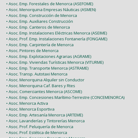
• Asoc. Emp. Forestales de Menorca (ASEFOME)
• Asoc. Menorquina Empresas Náuticas (ASMEN)
• Asoc. Emp. Construcción de Menorca
• Asoc. Emp. Auxiliares Construcción
• Asoc. Emp. Canteros de Menorca
• Asoc. Emp. Instalaciones Eléctricas Menorca (ASEIME)
• Asoc. Prof. Emp. Instalaciones Fontanería (FONGAME)
• Asoc. Emp. Carpintería de Menorca
• Asoc. Pintores de Menorca
• Asoc. Emp. Explotaciones Agrarias (AGRAME)
• Asoc. Emp. Viviendas Turísticas Menorca (VITURME)
• Asoc. Emp. Transporte Menorca (ASTRAME)
• Asoc. Transp. Autotaxi Menorca
• Asoc. Menorquina Alquiler sin Conductor
• Asoc. Menorquina Caf. Bares y Rtes
• Asoc. Comerciantes Menorca (ASCOME)
• Asoc. Emp. Concesiones Marítimo-Terrestre (CONCEMENORCA)
• Asoc. Menorca Activa
• Asoc. Menorca Esportiva
• Asoc. Emp. Artesanía Menorca (ARTEME)
• Asoc. Lavanderías y Tintorerías Menorca
• Asoc. Prof. Peluquería de Menorca
• Asoc. Prof. Estética de Menorca