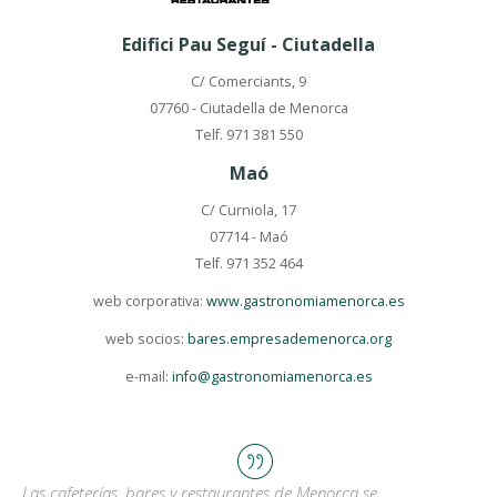
Edifici Pau Seguí - Ciutadella
C/ Comerciants, 9
07760 - Ciutadella de Menorca
Telf. 971 381 550
Maó
C/ Curniola, 17
07714 - Maó
Telf. 971 352 464
web corporativa:
www.gastronomiamenorca.es
web socios:
bares.empresademenorca.org
e-mail:
info@gastronomiamenorca.es
Las cafeterías, bares y restaurantes de Menorca se