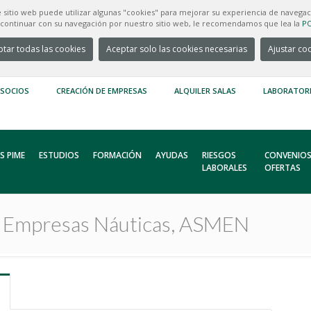
e sitio web puede utilizar algunas "cookies" para mejorar su experiencia de navegac
e continuar con su navegación por nuestro sitio web, le recomendamos que lea la
PO
tar todas las cookies
Aceptar solo las cookies necesarias
Ajustar co
 SOCIOS
CREACIÓN DE EMPRESAS
ALQUILER SALAS
LABORATOR
S PIME
ESTUDIOS
FORMACIÓN
AYUDAS
RIESGOS
CONVENIOS
LABORALES
OFERTAS
e Empresas Náuticas, ASMEN