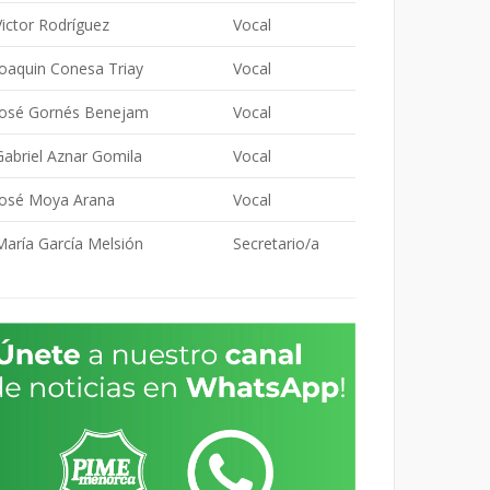
Victor Rodríguez
Vocal
Joaquin Conesa Triay
Vocal
José Gornés Benejam
Vocal
Gabriel Aznar Gomila
Vocal
José Moya Arana
Vocal
María García Melsión
Secretario/a