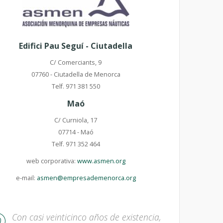
Edifici Pau Seguí - Ciutadella
C/ Comerciants, 9
07760 - Ciutadella de Menorca
Telf. 971 381 550
Maó
C/ Curniola, 17
07714 - Maó
Telf. 971 352 464
web corporativa:
www.asmen.org
e-mail:
asmen@empresademenorca.org
Con casi veinticinco años de existencia,