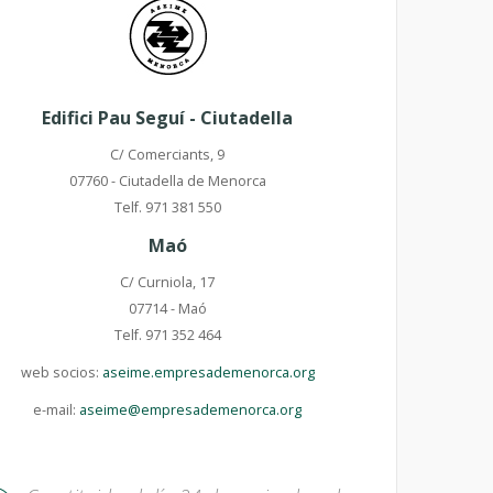
Edifici Pau Seguí - Ciutadella
C/ Comerciants, 9
07760 - Ciutadella de Menorca
Telf. 971 381 550
Maó
C/ Curniola, 17
07714 - Maó
Telf. 971 352 464
web socios:
aseime.empresademenorca.org
e-mail:
aseime@empresademenorca.org