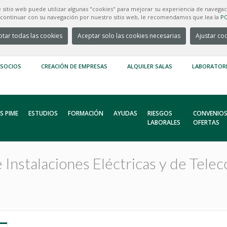
e sitio web puede utilizar algunas "cookies" para mejorar su experiencia de navegac
e continuar con su navegación por nuestro sitio web, le recomendamos que lea la
PO
tar todas las cookies
Aceptar solo las cookies necesarias
Ajustar co
 SOCIOS
CREACIÓN DE EMPRESAS
ALQUILER SALAS
LABORATOR
S PIME
ESTUDIOS
FORMACIÓN
AYUDAS
RIESGOS
CONVENIOS
LABORALES
OFERTAS
 Instalaciones Eléctricas y de Tele