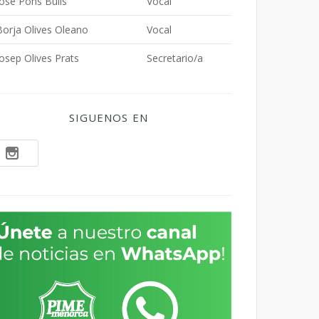
Jose Pons Buils
Vocal
Borja Olives Oleano
Vocal
Josep Olives Prats
Secretario/a
SIGUENOS EN