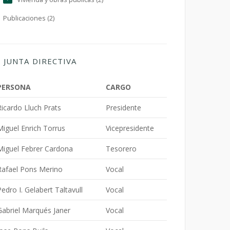
Publicaciones (2)
JUNTA DIRECTIVA
PERSONA
CARGO
Ricardo Lluch Prats
Presidente
Miguel Enrich Torrus
Vicepresidente
Miguel Febrer Cardona
Tesorero
Rafael Pons Merino
Vocal
Pedro I. Gelabert Taltavull
Vocal
Gabriel Marqués Janer
Vocal