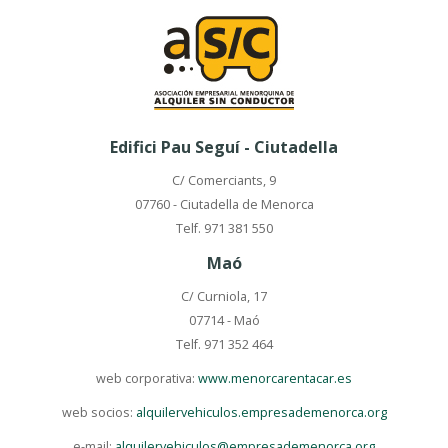
Edifici Pau Seguí - Ciutadella
C/ Comerciants, 9
07760 - Ciutadella de Menorca
Telf. 971 381 550
Maó
C/ Curniola, 17
07714 - Maó
Telf. 971 352 464
web corporativa:
www.menorcarentacar.es
web socios:
alquilervehiculos.empresademenorca.org
e-mail:
alquilervehiculos@empresademenorca.org