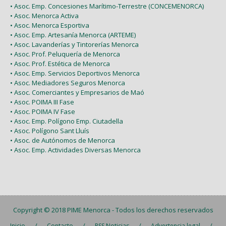
• Asoc. Emp. Concesiones Marítimo-Terrestre (CONCEMENORCA)
• Asoc. Menorca Activa
• Asoc. Menorca Esportiva
• Asoc. Emp. Artesanía Menorca (ARTEME)
• Asoc. Lavanderías y Tintorerías Menorca
• Asoc. Prof. Peluquería de Menorca
• Asoc. Prof. Estética de Menorca
• Asoc. Emp. Servicios Deportivos Menorca
• Asoc. Mediadores Seguros Menorca
• Asoc. Comerciantes y Empresarios de Maó
• Asoc. POIMA III Fase
• Asoc. POIMA IV Fase
• Asoc. Emp. Polígono Emp. Ciutadella
• Asoc. Polígono Sant Lluís
• Asoc. de Autónomos de Menorca
• Asoc. Emp. Actividades Diversas Menorca
Copyright © 2018
PIME Menorca
- Todos los derechos reservados
/
/
/
/
Inicio
Contacto
RSS Noticias
Advertencia legal